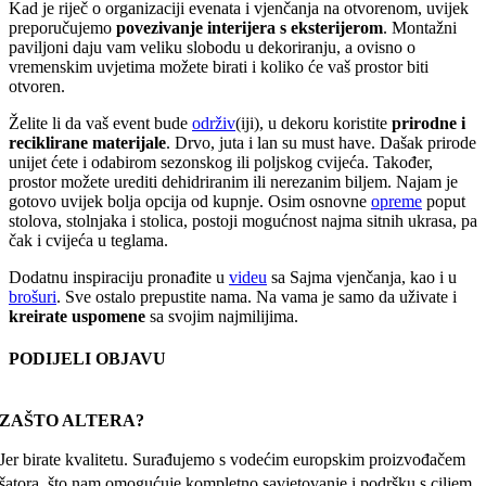
Kad je riječ o organizaciji evenata i vjenčanja na otvorenom, uvijek
preporučujemo
povezivanje interijera s eksterijerom
. Montažni
paviljoni daju vam veliku slobodu u dekoriranju, a ovisno o
vremenskim uvjetima možete birati i koliko će vaš prostor biti
otvoren.
Želite li da vaš event bude
održiv
(iji), u dekoru koristite
prirodne i
reciklirane materijale
. Drvo, juta i lan su must have. Dašak prirode
unijet ćete i odabirom sezonskog ili poljskog cvijeća. Također,
prostor možete urediti dehidriranim ili nerezanim biljem. Najam je
gotovo uvijek bolja opcija od kupnje. Osim osnovne
opreme
poput
stolova, stolnjaka i stolica, postoji mogućnost najma sitnih ukrasa, pa
čak i cvijeća u teglama.
Dodatnu inspiraciju pronađite u
videu
sa Sajma vjenčanja, kao i u
brošuri
. Sve ostalo prepustite nama. Na vama je samo da uživate i
kreirate uspomene
sa svojim najmilijima.
PODIJELI OBJAVU
Facebook
X
Reddit
LinkedIn
WhatsApp
Tumblr
Pinterest
Email:
ZAŠTO ALTERA?
Jer birate kvalitetu. Surađujemo s vodećim europskim proizvođačem
šatora, što nam omogućuje kompletno savjetovanje i podršku s ciljem