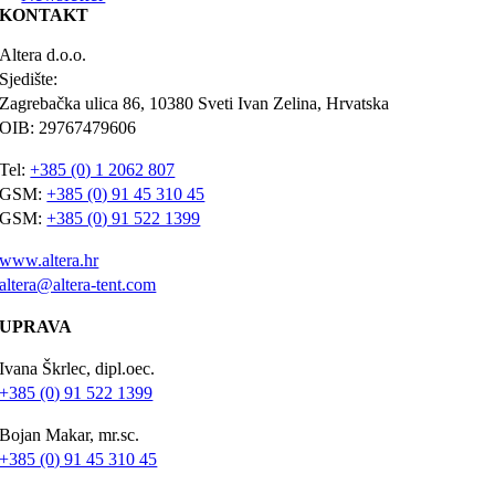
KONTAKT
Altera d.o.o.
Sjedište:
Zagrebačka ulica 86, 10380 Sveti Ivan Zelina, Hrvatska
OIB: 29767479606
Tel:
+385 (0) 1 2062 807
GSM:
+385 (0) 91 45 310 45
GSM:
+385 (0) 91 522 1399
www.altera.hr
altera@altera-tent.com
UPRAVA
Ivana Škrlec, dipl.oec.
+385 (0) 91 522 1399
Bojan Makar, mr.sc.
+385 (0) 91 45 310 45