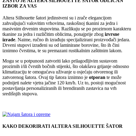
ZAŠTO JE ALTERA SILHOUETTE ŠATOR ODLIČAN
IZBOR ZA VAS
Altera Silhouette šatori jedinstveni su i zrače elegancijom
zahvaljujući valovitim vrhovima, raskošnoj tkanini za jedra i
masivnim drvenim stupovima. Razlikuju se po prozirnom karakteru
tkanine za jedra i različitim oblicima, ponajprije zbog
izvrsne
izrade
. Naime, ručno ih izrađuju specijalizirani proizvođači jedara.
Drveni stupovi izrađeni su od laminirane borovine, što ih čini
iznimno čvrstima, te su premazani rustikalnim zaštitnim lakom.
Mogu se u potpunosti zatvoriti lako prilagodljivim sustavom
prozirnih i/ili čvrstih bočnih stijenki, što olakšava grijanje odnosno
klimatizaciju te omogućava uživanje u osjećaju otvorenog ili
zatvorenog šatora. Ovaj tip šatora iznimno je
otporan
te može
podnijeti nalete vjetra jačine 120 km/h. Uz to, postoji mogućnost
postavljanja personaliziranih ili brendiranih zastavica na vrh
središnjih stupova.
KAKO DEKORIRATI ALTERA SILHOUETTE ŠATOR