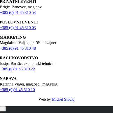
PRIVATNI EVENTI
Brigita Banovec, mag.nov.
+385 (0) 91 45 310 54
POSLOVNI EVENTI
+385 (0) 91 45 310 03
MARKETING
Magdalena Valjak, grafički dizajner
+385 (0) 91 45 310 48
RAČUNOVODSTVO
Josipa Barišić, ekonomski tehničar
+385 (0)91 45 310 22
NABAVA
Katarina Vuger, mag.oec., mag.relig.
+385 (0)91 45 310 10
Web by
Michel Studio
×