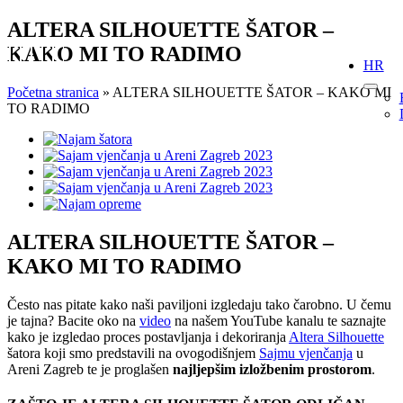
Skip
ALTERA SILHOUETTE ŠATOR –
to
KAKO MI TO RADIMO
content
HR
Početna stranica
»
ALTERA SILHOUETTE ŠATOR – KAKO MI
TO RADIMO
View
Larger
Image
ALTERA SILHOUETTE ŠATOR –
KAKO MI TO RADIMO
Često nas pitate kako naši paviljoni izgledaju tako čarobno. U čemu
je tajna? Bacite oko na
video
na našem YouTube kanalu te saznajte
kako je izgledao proces postavljanja i dekoriranja
Altera Silhouette
šatora koji smo predstavili na ovogodišnjem
Sajmu vjenčanja
u
Areni Zagreb te je proglašen
najljepšim izložbenim prostorom
.