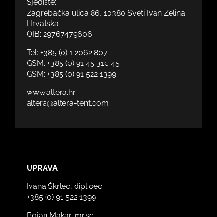
Sjedište:
Zagrebačka ulica 86, 10380 Sveti Ivan Zelina,
Hrvatska
OIB: 29767479606
Tel:
+385 (0) 1 2062 807
GSM:
+385 (0) 91 45 310 45
GSM:
+385 (0) 91 522 1399
www.altera.hr
altera@altera-tent.com
UPRAVA
Ivana Škrlec, dipl.oec.
+385 (0) 91 522 1399
Bojan Makar, mr.sc.