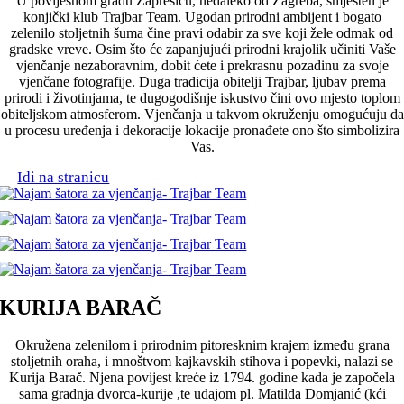
U povijesnom gradu Zaprešiću, nedaleko od Zagreba, smješten je
konjički klub Trajbar Team. Ugodan prirodni ambijent i bogato
zelenilo stoljetnih šuma čine pravi odabir za sve koji žele odmak od
gradske vreve. Osim što će zapanjujući prirodni krajolik učiniti Vaše
vjenčanje nezaboravnim, dobit ćete i prekrasnu pozadinu za svoje
vjenčane fotografije. Duga tradicija obitelji Trajbar, ljubav prema
prirodi i životinjama, te dugogodišnje iskustvo čini ovo mjesto toplom
obiteljskom atmosferom. Vjenčanja u takvom okruženju omogućuju da
u procesu uređenja i dekoracije lokacije pronađete ono što simbolizira
Vas.
Idi na stranicu
KURIJA BARAČ
Okružena zelenilom i prirodnim pitoresknim krajem između grana
stoljetnih oraha, i mnoštvom kajkavskih stihova i popevki, nalazi se
Kurija Barač. Njena povijest kreće iz 1794. godine kada je započela
sama gradnja dvorca-kurije ,te udajom pl. Matilda Domjanić (kći