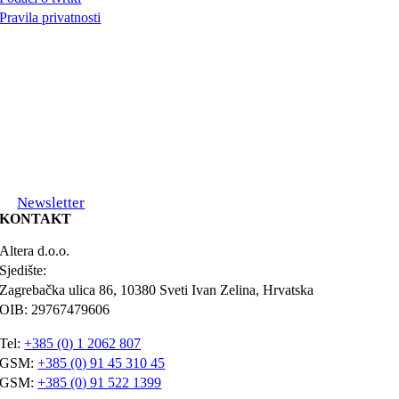
Pravila privatnosti
Newsletter
KONTAKT
Altera d.o.o.
Sjedište:
Zagrebačka ulica 86, 10380 Sveti Ivan Zelina, Hrvatska
OIB: 29767479606
Tel:
+385 (0) 1 2062 807
GSM:
+385 (0) 91 45 310 45
GSM:
+385 (0) 91 522 1399