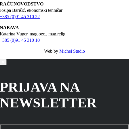
RAČUNOVODSTVO
Josipa Barišić, ekonomski tehničar
+385 (0)91 45 310 22
NABAVA
Katarina Vuger, mag.oec., mag.relig.
+385 (0)91 45 310 10
Web by
Michel Studio
×
PRIJAVA NA
NEWSLETTER