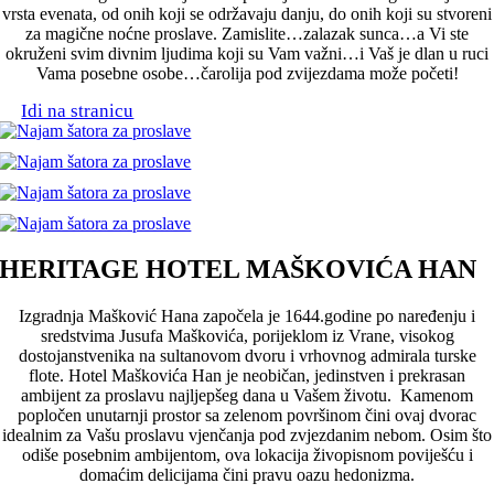
vrsta evenata, od onih koji se održavaju danju, do onih koji su stvoreni
za magične noćne proslave. Zamislite…zalazak sunca…a Vi ste
okruženi svim divnim ljudima koji su Vam važni…i Vaš je dlan u ruci
Vama posebne osobe…čarolija pod zvijezdama može početi!
Idi na stranicu
HERITAGE HOTEL MAŠKOVIĆA HAN
Izgradnja Mašković Hana započela je 1644.godine po naređenju i
sredstvima Jusufa Maškovića, porijeklom iz Vrane, visokog
dostojanstvenika na sultanovom dvoru i vrhovnog admirala turske
flote. Hotel Maškovića Han je neobičan, jedinstven i prekrasan
ambijent za proslavu najljepšeg dana u Vašem životu. Kamenom
popločen unutarnji prostor sa zelenom površinom čini ovaj dvorac
idealnim za Vašu proslavu vjenčanja pod zvjezdanim nebom. Osim što
odiše posebnim ambijentom, ova lokacija živopisnom poviješću i
domaćim delicijama čini pravu oazu hedonizma.