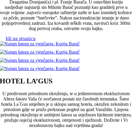
Dragutina Domjanića) i pl. Franje Barača. U ostavštini kuriju
nasljeđuje najstariji sin Milutin Barač poznatiji kao graditelj prve u
svoje vrijeme ,najveće europske rafinerije nafte te kao izumitelj košnice
za pčele, poznate “barčevke”. Nakon nacionalizacije imanje je dano
poljoprivrednoj zadruzi. Iza kovanih teških vrata, navirući kroz 300m
dug perivoj oraha, ostvarite svoju bajku.
Idi na stranicu
HOTEL LA’GUS
U predivnom prirodnom okruženju, te u jedinstvenom ekskluzivnom
Altera šatoru Vaša će svečanost postati niz čarobnih trenutaka. Šator
hotela La`Gus smješten je u sklopu samog hotela, okružen zelenilom i
prirodom gdje se pruža prekrasan pogled na grad Varaždin. Ljepota
prirodnog okruženja te ambijent šatora sa snježnom bjelinom interijera,
pružaju osjećaj ekskluzivnosti, otmjenosti i nježnosti. Doživite i Vi
nezaboravnu bajku nad svjetlima grada!