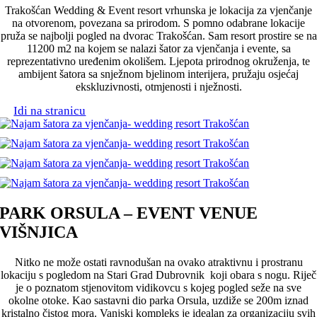
Trakošćan Wedding & Event resort vrhunska je lokacija za vjenčanje
na otvorenom, povezana sa prirodom. S pomno odabrane lokacije
pruža se najbolji pogled na dvorac Trakošćan. Sam resort prostire se na
11200 m2 na kojem se nalazi šator za vjenčanja i evente, sa
reprezentativno uređenim okolišem. Ljepota prirodnog okruženja, te
ambijent šatora sa snježnom bjelinom interijera, pružaju osjećaj
ekskluzivnosti, otmjenosti i nježnosti.
Idi na stranicu
PARK ORSULA – EVENT VENUE
VIŠNJICA
Nitko ne može ostati ravnodušan na ovako atraktivnu i prostranu
lokaciju s pogledom na Stari Grad Dubrovnik koji obara s nogu. Riječ
je o poznatom stjenovitom vidikovcu s kojeg pogled seže na sve
okolne otoke. Kao sastavni dio parka Orsula, uzdiže se 200m iznad
kristalno čistog mora. Vanjski kompleks je idealan za organizaciju svih