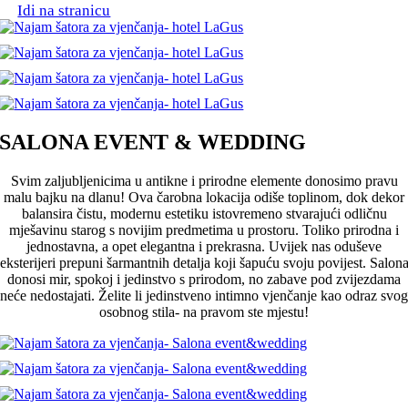
Idi na stranicu
SALONA EVENT & WEDDING
Svim zaljubljenicima u antikne i prirodne elemente donosimo pravu
malu bajku na dlanu! Ova čarobna lokacija odiše toplinom, dok dekor
balansira čistu, modernu estetiku istovremeno stvarajući odličnu
mješavinu starog s novijim predmetima u prostoru. Toliko prirodna i
jednostavna, a opet elegantna i prekrasna. Uvijek nas oduševe
eksterijeri prepuni šarmantnih detalja koji šapuću svoju povijest. Salon
donosi mir, spokoj i jedinstvo s prirodom, no zabave pod zvijezdama
neće nedostajati. Želite li jedinstveno intimno vjenčanje kao odraz svog
osobnog stila- na pravom ste mjestu!