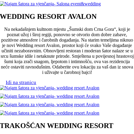
WEDDING RESORT AVALON
Na nekadašnjem kultnom mjestu „Šumski dom Crna Gora“, koji je
poznat užoj i široj regiji, ponovno se otvorio dom dobre zabave,
pozitivne atmosfere i čarobnih događanja. Na starim temeljima niknuo
je novi Wedding resort Avalon, prostor koji će svako Vaše događanje
učiniti nezaboravnim. Obnovljeni restoran i moderan šator nalaze se u
srcu šumske idile i netaknute prirode. Smještena u povijesnoj hrastovoj
šumi koja zrači snagom, ljepotom i intimnošću, ova vas rezidencija
neće ostaviti ravnodušnim. Odaberite ovu lokaciju za vaš dan iz snova
i uživajte u čarobnoj bajci!
Idi na stranicu
TRAKOŠĆAN WEDDING RESORT