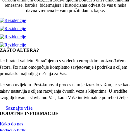
renesanse, baroka, bidermajera i historicizma odvest će vas u neka
davna vremena te vam pružiti dan iz bajke.
ZAŠTO ALTERA?
Jer birate kvalitetu. Surađujemo s vodećim europskim proizvođačem
šatora, što nam omogućuje kompletno savjetovanje i podršku s ciljem
pronalaska najboljeg rješenja za Vas.
Jer smo uvijek tu. Post-kupovni proces nam je izrazito važan, te se kao
takav nastavlja s ciljem razvijanja čvrstih veza s klijentima. U središte
svog djelovanja stavljamo Vas, kao i Vaše individualne potrebe i želje.
Saznajte više
DODATNE INFORMACIJE
Kako do nas
Podaci o tvrtki