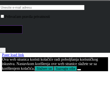
Prihvaćam pravila privatnosti
×
Page load link
Ova web stranica koristi kolačiće radi poboljšanja korisničkog
iskustva. Nastavkom korištenja ove web stranice slažete se sa
korištenjem kolačića.
Slažem se
Saznajte više
Go
to
Top