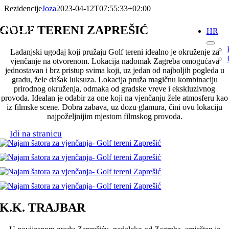
Skip
Rezidencije
Joza
2023-04-12T07:55:33+02:00
to
content
GOLF TERENI ZAPREŠIĆ
HR
Ladanjski ugođaj koji pružaju Golf tereni idealno je okruženje za
vjenčanje na otvorenom. Lokacija nadomak Zagreba omogućava
jednostavan i brz pristup svima koji, uz jedan od najboljih pogleda u
gradu, žele dašak luksuza. Lokacija pruža magičnu kombinaciju
prirodnog okruženja, odmaka od gradske vreve i ekskluzivnog
provoda. Idealan je odabir za one koji na vjenčanju žele atmosferu kao
iz filmske scene. Dobra zabava, uz dozu glamura, čini ovu lokaciju
najpoželjnijim mjestom filmskog provoda.
Idi na stranicu
K.K. TRAJBAR