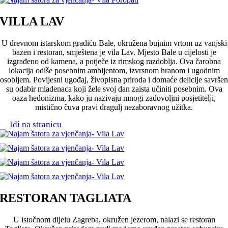
VILLA LAV
U drevnom istarskom gradiću Bale, okružena bujnim vrtom uz vanjski
bazen i restoran, smještena je vila Lav. Mjesto Bale u cijelosti je
izgrađeno od kamena, a potječe iz rimskog razdoblja. Ova čarobna
lokacija odiše posebnim ambijentom, izvrsnom hranom i ugodnim
osobljem. Povijesni ugođaj, živopisna priroda i domaće delicije savršen
su odabir mladenaca koji žele svoj dan zaista učiniti posebnim. Ova
oaza hedonizma, kako ju nazivaju mnogi zadovoljni posjetitelji,
mistično čuva pravi dragulj nezaboravnog užitka.
Idi na stranicu
RESTORAN TAGLIATA
U istočnom dijelu Zagreba, okružen jezerom, nalazi se restoran