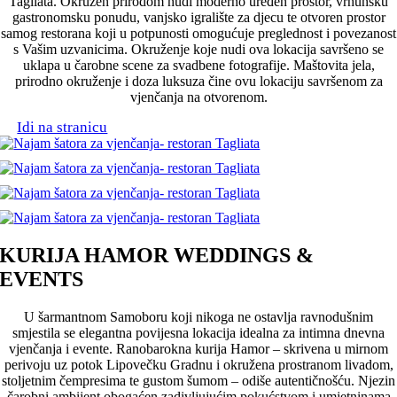
Tagliata. Okružen prirodom nudi moderno uređen prostor, vrhunsku
gastronomsku ponudu, vanjsko igralište za djecu te otvoren prostor
samog restorana koji u potpunosti omogućuje preglednost i povezanost
s Vašim uzvanicima. Okruženje koje nudi ova lokacija savršeno se
uklapa u čarobne scene za svadbene fotografije. Maštovita jela,
prirodno okruženje i doza luksuza čine ovu lokaciju savršenom za
vjenčanja na otvorenom.
Idi na stranicu
KURIJA HAMOR WEDDINGS &
EVENTS
U šarmantnom Samoboru koji nikoga ne ostavlja ravnodušnim
smjestila se elegantna povijesna lokacija idealna za intimna dnevna
vjenčanja i evente. Ranobarokna kurija Hamor – skrivena u mirnom
perivoju uz potok Lipovečku Gradnu i okružena prostranom livadom,
stoljetnim čempresima te gustom šumom – odiše autentičnošću. Njezin
čarobni ambijent obogaćen zadivljujućim pokućstvom i umjetninama