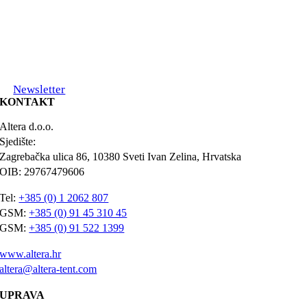
Newsletter
KONTAKT
Altera d.o.o.
Sjedište:
Zagrebačka ulica 86, 10380 Sveti Ivan Zelina, Hrvatska
OIB: 29767479606
Tel:
+385 (0) 1 2062 807
GSM:
+385 (0) 91 45 310 45
GSM:
+385 (0) 91 522 1399
www.altera.hr
altera@altera-tent.com
UPRAVA