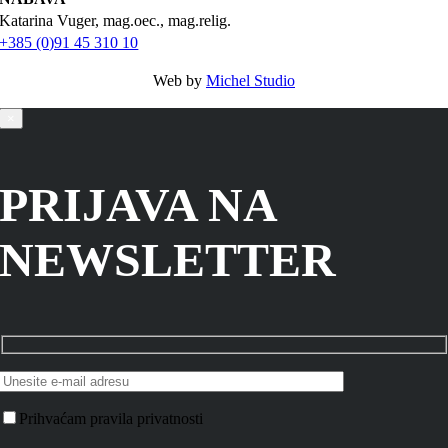
Katarina Vuger, mag.oec., mag.relig.
+385 (0)91 45 310 10
Web by
Michel Studio
×
PRIJAVA NA
NEWSLETTER
Prihvaćam pravila privatnosti