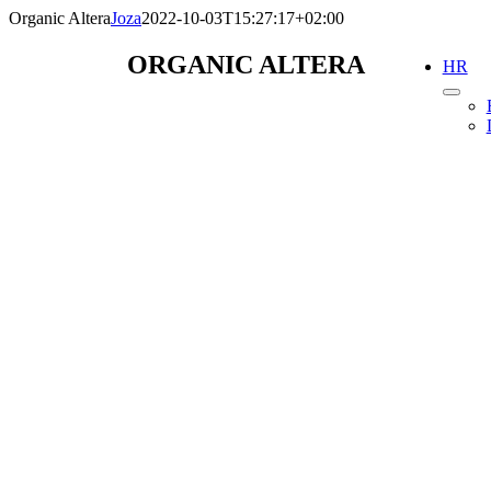
Skip
Organic Altera
Joza
2022-10-03T15:27:17+02:00
to
content
ORGANIC ALTERA
HR
ALTERA STRETCH