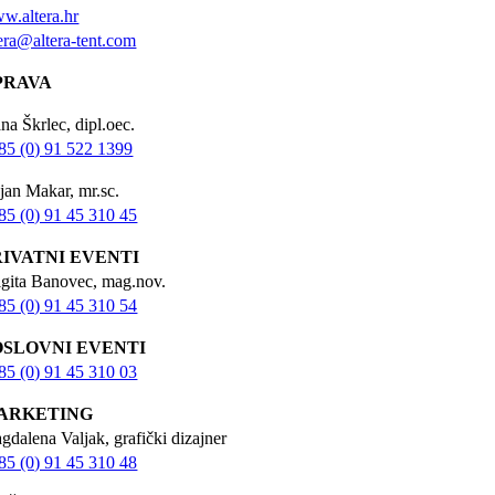
w.altera.hr
tera@altera-tent.com
PRAVA
na Škrlec, dipl.oec.
85 (0) 91 522 1399
jan Makar, mr.sc.
85 (0) 91 45 310 45
RIVATNI EVENTI
igita Banovec, mag.nov.
85 (0) 91 45 310 54
OSLOVNI EVENTI
85 (0) 91 45 310 03
ARKETING
gdalena Valjak, grafički dizajner
85 (0) 91 45 310 48