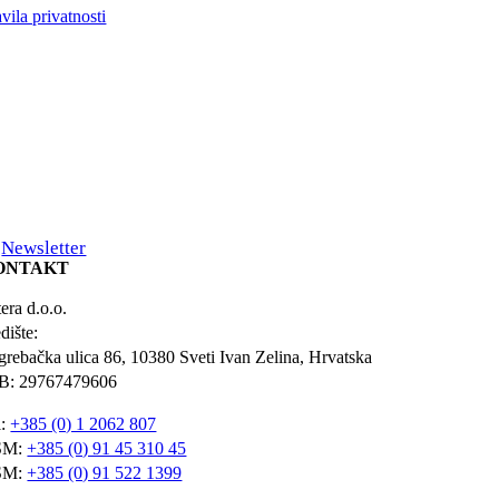
vila privatnosti
Newsletter
ONTAKT
era d.o.o.
dište:
grebačka ulica 86, 10380 Sveti Ivan Zelina, Hrvatska
B: 29767479606
l:
+385 (0) 1 2062 807
SM:
+385 (0) 91 45 310 45
SM:
+385 (0) 91 522 1399