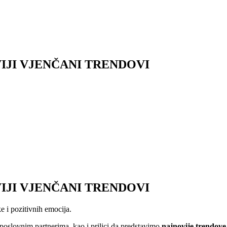
IJI VJENČANI TRENDOVI
IJI VJENČANI TRENDOVI
e i pozitivnih emocija.
oslovnim partnerima, kao i prilici da predstavimo
najnovije trendove