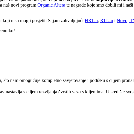
 na naš novi program
Organic Altera
te nagrade koje smo dobili mi i naši
ma koji nisu mogli posjetiti Sajam zahvaljujući
HRT-u
,
RTL-u
i
Novoj T
renutku!
, što nam omogućuje kompletno savjetovanje i podršku s ciljem pronala
v nastavlja s ciljem razvijanja čvrstih veza s klijentima. U središte svo