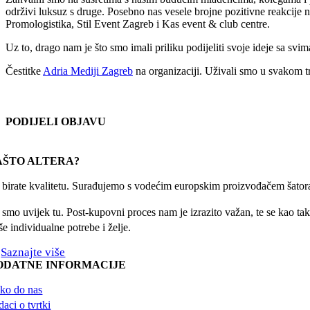
održivi luksuz s druge. Posebno nas vesele brojne pozitivne reakcije
Promologistika, Stil Event Zagreb i Kas event & club centre.
Uz to, drago nam je što smo imali priliku podijeliti svoje ideje sa svi
Čestitke
Adria Mediji Zagreb
na organizaciji. Uživali smo u svakom t
PODIJELI OBJAVU
Facebook
X
Reddit
LinkedIn
WhatsApp
Tumblr
Pinterest
Email:
AŠTO ALTERA?
r birate kvalitetu. Surađujemo s vodećim europskim proizvođačem šatora
 smo uvijek tu. Post-kupovni proces nam je izrazito važan, te se kao taka
e individualne potrebe i želje.
Saznajte više
ODATNE INFORMACIJE
ko do nas
aci o tvrtki