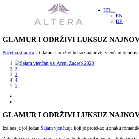
Skip
HR
to
EN
content
DE
GLAMUR I ODRŽIVI LUKSUZ NAJNOV
Početna stranica
»
Glamur i održivi luksuz najnoviji vjenčani trendovi
View
1
Larger
2
Image
3
4
5
GLAMUR I ODRŽIVI LUKSUZ NAJNOV
Iza nas je još jedan
Sajam vjenčanja
koji je protekao u znaku romantik
Zahvalni smo na susretima s našim budućim mladencima, kolegama i p