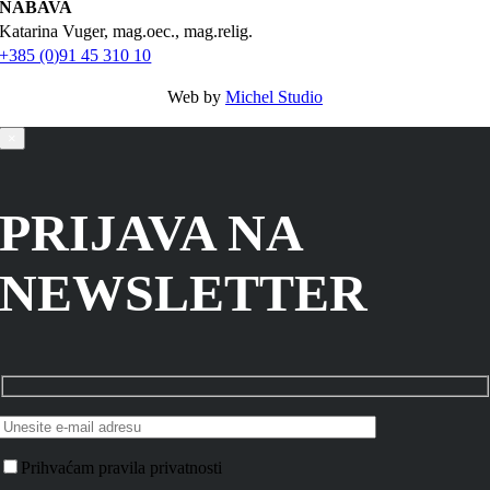
NABAVA
Katarina Vuger, mag.oec., mag.relig.
+385 (0)91 45 310 10
Web by
Michel Studio
×
PRIJAVA NA
NEWSLETTER
Prihvaćam pravila privatnosti