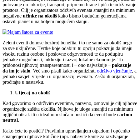
putovanje do lokacije, transport, pripremu hrane i pića te održavanje
prostora. Cilj je organizatora održivih evenata smanjiti na minimum
negativne
učinke na okoliš
kako bismo budućim generacijama
ostavili planet u najboljem mogućem stanju.
Zeleni eventi donose bezbroj benefita, i to ne samo za okoliš nego
za sve uključene. Tvrtke koje odabiru tu opciju pokazuju da imaju
visoku razinu osobne i poslovne odgovornosti te da podupiru
jednake mogućnosti, inkluziju i razvoj lokalne ekonomije. To
pridonosi njihovoj transparentnosti i – ono najvažnije –
pokazuje
da im je stalo
. Već smo pisali kako organizirati
održivo vjenčanje
, a
jednaki savjeti vrijede i u organizaciji evenata. Zašto ih organizirati,
pročitajte u nastavku.
Utjecaj na okoliš
Kad govorimo o održivim eventima, naravno, osnovni je cilj njihove
organizacije zaštita okoliša. Njihova je uloga smanjiti na minimum
ugljični otisak ili u idealnom slučaju postići da event bude
carbon
neutral
.
Kako ćete to postići? Pravilnim upravljanjem otpadom i općenito
smanjenjem njihove količine (npr. nabavite kante za razdvajanje