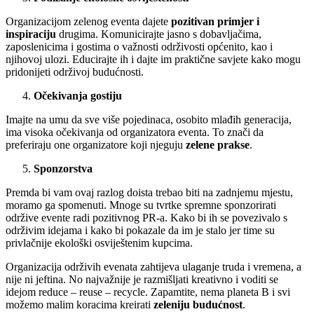
Organizacijom zelenog eventa dajete
pozitivan primjer i
inspiraciju
drugima. Komunicirajte jasno s dobavljačima,
zaposlenicima i gostima o važnosti održivosti općenito, kao i
njihovoj ulozi. Educirajte ih i dajte im praktične savjete kako mogu
pridonijeti održivoj budućnosti.
Očekivanja gostiju
Imajte na umu da sve više pojedinaca, osobito mlađih generacija,
ima visoka očekivanja od organizatora eventa. To znači da
preferiraju one organizatore koji njeguju
zelene prakse
.
Sponzorstva
Premda bi vam ovaj razlog doista trebao biti na zadnjemu mjestu,
moramo ga spomenuti. Mnoge su tvrtke spremne sponzorirati
održive evente radi pozitivnog PR-a. Kako bi ih se povezivalo s
održivim idejama i kako bi pokazale da im je stalo jer time su
privlačnije ekološki osviještenim kupcima.
Organizacija održivih evenata zahtijeva ulaganje truda i vremena, a
nije ni jeftina. No najvažnije je razmišljati kreativno i voditi se
idejom reduce – reuse – recycle. Zapamtite, nema planeta B i svi
možemo malim koracima kreirati
zeleniju budućnost
.