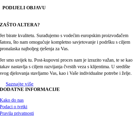
PODIJELI OBJAVU
Facebook
X
Reddit
LinkedIn
WhatsApp
Tumblr
Pinterest
Email:
ZAŠTO ALTERA?
Jer birate kvalitetu. Surađujemo s vodećim europskim proizvođačem
šatora, što nam omogućuje kompletno savjetovanje i podršku s ciljem
pronalaska najboljeg rješenja za Vas.
Jer smo uvijek tu. Post-kupovni proces nam je izrazito važan, te se kao
takav nastavlja s ciljem razvijanja čvrstih veza s klijentima. U središte
svog djelovanja stavljamo Vas, kao i Vaše individualne potrebe i želje.
Saznajte više
DODATNE INFORMACIJE
Kako do nas
Podaci o tvrtki
Pravila privatnosti