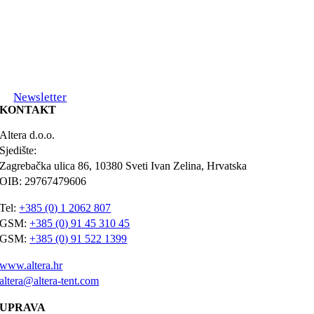
Newsletter
KONTAKT
Altera d.o.o.
Sjedište:
Zagrebačka ulica 86, 10380 Sveti Ivan Zelina, Hrvatska
OIB: 29767479606
Tel:
+385 (0) 1 2062 807
GSM:
+385 (0) 91 45 310 45
GSM:
+385 (0) 91 522 1399
www.altera.hr
altera@altera-tent.com
UPRAVA