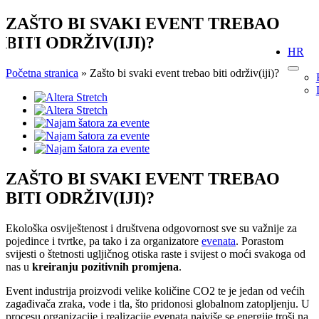
Skip
ZAŠTO BI SVAKI EVENT TREBAO
to
BITI ODRŽIV(IJI)?
content
HR
Početna stranica
»
Zašto bi svaki event trebao biti održiv(iji)?
View
Larger
Image
ZAŠTO BI SVAKI EVENT TREBAO
BITI ODRŽIV(IJI)?
Ekološka osviještenost i društvena odgovornost sve su važnije za
pojedince i tvrtke, pa tako i za organizatore
evenata
. Porastom
svijesti o štetnosti ugljičnog otiska raste i svijest o moći svakoga od
nas u
kreiranju pozitivnih promjena
.
Event industrija proizvodi velike količine CO2 te je jedan od većih
zagađivača zraka, vode i tla, što pridonosi globalnom zatopljenju. U
procesu organizacije i realizacije evenata najviše se energije troši na