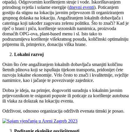
otpada). Odgovornim korištenjem struje i vode. Iskorištavanjem
prirodnog svjetla i solarne energije (
dnevni eventi
). Poticanjem
gostiju da stignu na lokaciju javnim prijevozom ili organiziranjem
grupnog dolaska na lokaciju. Angažiranjem lokalnih dobavljača i
cateringa koji također zagovara zelenu politiku. Što to znači? Kad je
riječ o hrani i piću, korištenje sezonskih namirnica, proizvoda
domaćih OPG-ova, plant-based menu i sl. Isto tako to
podrazumijeva korištenje višekratnog posuđa, količinski optimalniju
pripremu ili, primjerice, donaciju viška hrane.
Lokalni razvoj
Osim što ćete angažiranjem lokalnih dobavljača smanjiti količinu
štetnih plinova koji se ispuštaju tijekom transporta, pridonijet ćete
razvoju lokalne ekonomije. Vrlo često to znači i kvalitetnije, svježije
namirnice, kao i jačanje te povezivanje zajednice.
Dobra je ideja, na primjer, dogovoriti suradnju s lokalnim javnim
prijevoznikom te osigurati popuste ili poticaje za korištenje autobusa
ili vlaka za dolazak na lokaciju eventa.
Održivost, odnosno organizacija održivih evenata timski je posao.
Podizanje ekološke osviještenosti