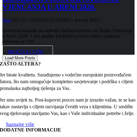
VJENČANJA U ARENI 2020.
Joza
2021-07-15T10:25:52+02:00
13. travnja 2021.
|
Osvojena nagrada za najbolji izložbeni prostor na Sajmu Vjenčanja
u Areni 2020. I ove godine izložbeni prostor Altere i partnera
oduševio je i žiri ...
PROČITAJ VIŠE
Load More Posts
ZAŠTO ALTERA?
Jer birate kvalitetu. Surađujemo s vodećim europskim proizvođačem
šatora, što nam omogućuje kompletno savjetovanje i podršku s ciljem
pronalaska najboljeg rješenja za Vas.
Jer smo uvijek tu. Post-kupovni proces nam je izrazito važan, te se kao
takav nastavlja s ciljem razvijanja čvrstih veza s klijentima. U središte
svog djelovanja stavljamo Vas, kao i Vaše individualne potrebe i želje.
Saznajte više
DODATNE INFORMACIJE