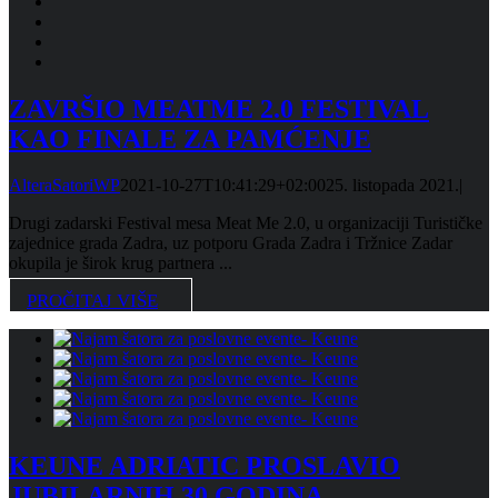
ZAVRŠIO MEATME 2.0 FESTIVAL
KAO FINALE ZA PAMĆENJE
AlteraSatoriWP
2021-10-27T10:41:29+02:00
25. listopada 2021.
|
Drugi zadarski Festival mesa Meat Me 2.0, u organizaciji Turističke
zajednice grada Zadra, uz potporu Grada Zadra i Tržnice Zadar
okupila je širok krug partnera ...
PROČITAJ VIŠE
KEUNE ADRIATIC PROSLAVIO
JUBILARNIH 30 GODINA