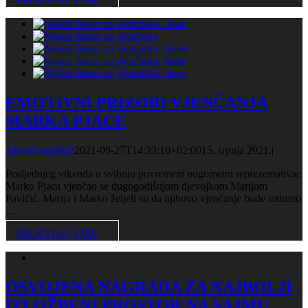
PROČITAJ VIŠE
EMOTIVNI PRIZORI VJENČANJA
MARKA PJACE
AlteraSatoriWP
2021-09-27T14:33:10+02:00
15. srpnja 2021.
|
Posljednjeg vikenda u svibnju povremeni nogometni reprezentativac
Marko Pjaca vjenčao se dugogodišnjom djevojkom Marijom
Pavičić. Marija i Marko željeli su da njihovo vjenčanje bude intimno
...
PROČITAJ VIŠE
OSVOJENA NAGRADA ZA NAJBOLJI
IZLOŽBENI PROSTOR NA SAJMU