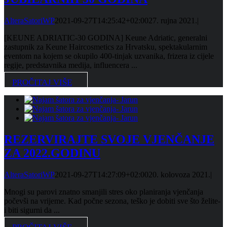
AlteraSatoriWP
2021-09-27T14:25:42+02:00
27. rujna 2021.
|
[KEUNE ADRIATIC-30 GODINA] Keune Adriatic, generalni
zastupnik za Keune Haircosmetics za Hrvatsku, spektakularnim
eventom na kojem se okupilo 400-tinjak uzvanika, frizera iz cijele
regije, predstavnika medija, influencera ...
PROČITAJ VIŠE
REZERVIRAJTE SVOJE VJENČANJE
ZA 2022.GODINU
AlteraSatoriWP
2021-09-27T14:27:09+02:00
20. kolovoza 2021.
|
Mnogi su parovi znatno smanjili stres oko planiranja vjenčanja
počevši na vrijeme. Kad počne sezona, teško je dobiti sve što želite-
i biti sigurni da ...