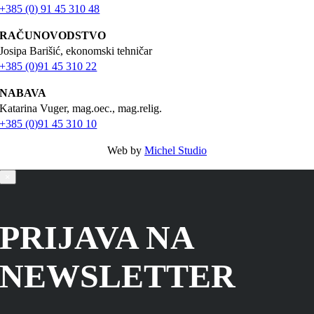
+385 (0) 91 45 310 48
RAČUNOVODSTVO
Josipa Barišić, ekonomski tehničar
+385 (0)91 45 310 22
NABAVA
Katarina Vuger, mag.oec., mag.relig.
+385 (0)91 45 310 10
Web by
Michel Studio
×
PRIJAVA NA
NEWSLETTER