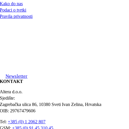
Kako do nas
Podaci o tvrtki
Pravila privatnosti
Newsletter
KONTAKT
Altera d.o.o.
Sjedište:
Zagrebačka ulica 86, 10380 Sveti Ivan Zelina, Hrvatska
OIB: 29767479606
Tel:
+385 (0) 1 2062 807
GSM:
+385 (0) 91 45 310 45