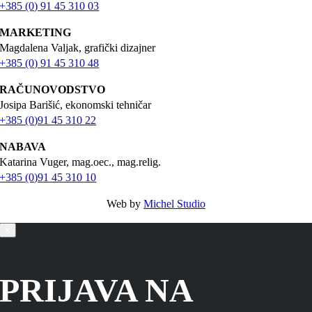
+385 (0) 91 45 310 03
MARKETING
Magdalena Valjak, grafički dizajner
+385 (0) 91 45 310 48
RAČUNOVODSTVO
Josipa Barišić, ekonomski tehničar
+385 (0)91 45 310 22
NABAVA
Katarina Vuger, mag.oec., mag.relig.
+385 (0)91 45 310 10
Web by
Michel Studio
×
PRIJAVA NA