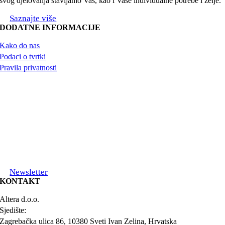
svog djelovanja stavljamo Vas, kao i Vaše individualne potrebe i želje.
Saznajte više
DODATNE INFORMACIJE
Kako do nas
Podaci o tvrtki
Pravila privatnosti
Newsletter
KONTAKT
Altera d.o.o.
Sjedište:
Zagrebačka ulica 86, 10380 Sveti Ivan Zelina, Hrvatska