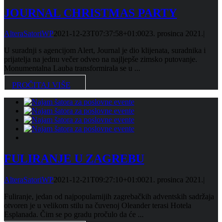
JOURNAL CHRISTMAS PARTY
AlteraSatoriWP
2021-12-23T07:37:58+01:00
23. prosinca 2021.
|
U suradnji s agencijom Alert, Journal je dio klijenata, suradnika i
prijatelja na jednu večer odveo na najljepše zimsko putovanje.
Monumentalna Lauba transformirala se u ...
PROČITAJ VIŠE
FULIRANJE U ZAGREBU
AlteraSatoriWP
2021-12-21T09:27:10+01:00
21. prosinca 2021.
|
Fuliranje, jedan od najpopularnijih zagrebačkih adventskih sadržaja
otvoren je u velikom stilu na čuvenoj Oleander terasi Hotela
Esplanada. Čim se po gradu pročulo da će ...