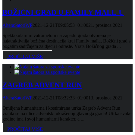
BOŽIĆNI GRAD U FAMILY MALL-U
AlteraSatoriWP
2021-12-21T09:05:53+01:00
21. prosinca 2021.
|
Spektakularnim vatrometom na zapadu grada otvorena je
najatraktivnija božićna destinacija kraj Family malla, Božićni grad s
bogatim sadržajem za djecu i odrasle. Vrata Božićnog grada ...
PROČITAJ VIŠE
ZAGREB ADVENT RUN
AlteraSatoriWP
2021-12-21T08:32:33+01:00
13. prosinca 2021.
|
Omiljena humanitarna i kostimirana utrka Zagreb Advent Run
vratila se na ulice adventski ukrašenog glavnoga grada! Utrka svake
godine ima i svoj humanitarni karakter, a ...
PROČITAJ VIŠE