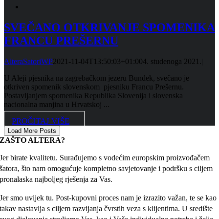
SVEČANO OTKRIVANJE SPOMENIKA
FRANCU PREŠERNU
AlteraSatoriWP
2021-11-04T13:50:03+01:00
4. studenoga 2021.
|
U Aleji pjesnika na zagrebačkom jezeru Bundek, svečano je
otkriven spomenik slovenskom pjesniku Francu Prešernu.
Postavljanjem spomenika Republika Slovenija i slovenska
nacionalna manjina u Hrvatskoj ...
PROČITAJ VIŠE
Load More Posts
ZAŠTO ALTERA?
Jer birate kvalitetu. Surađujemo s vodećim europskim proizvođačem
šatora, što nam omogućuje kompletno savjetovanje i podršku s ciljem
pronalaska najboljeg rješenja za Vas.
Jer smo uvijek tu. Post-kupovni proces nam je izrazito važan, te se kao
takav nastavlja s ciljem razvijanja čvrstih veza s klijentima. U središte