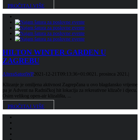
PROČITAJ VIŠE
HILTON WINTER GARDEN U
ZAGREBU
AlteraSatoriWP
2021-12-21T09:13:36+01:00
21. prosinca 2021.
|
Klizanje je omiljena aktivnost Zagrepčana u ovo blagdansko vrijeme
pa je Advent na Radničkoj hit lokacija za rekreativne klizače i djecu.
Osim velikog open-air klizališta, ...
PROČITAJ VIŠE