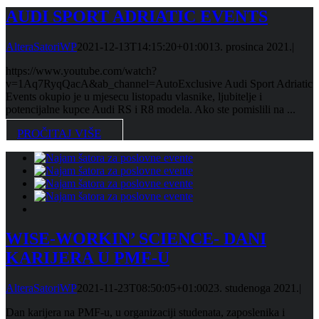
AUDI SPORT ADRIATIC EVENTS
AlteraSatoriWP
2021-12-13T14:15:20+01:00
13. prosinca 2021.
|
https://www.youtube.com/watch?
v=1Aq7RyqQacA&ab_channel=AutoExclusive Audi Sport Adriatic
Events okupio je u mjesecu listopadu vlasnike, ljubitelje i
potencijalne kupce Audi RS i R8 modela. Ako ste pomislili na ...
PROČITAJ VIŠE
WISE-WORKIN’ SCIENCE- DANI
KARIJERA U PMF-U
AlteraSatoriWP
2021-11-23T08:50:05+01:00
23. studenoga 2021.
|
Dan karijera na PMF-u, u organizaciji studenata, zaposlenika i