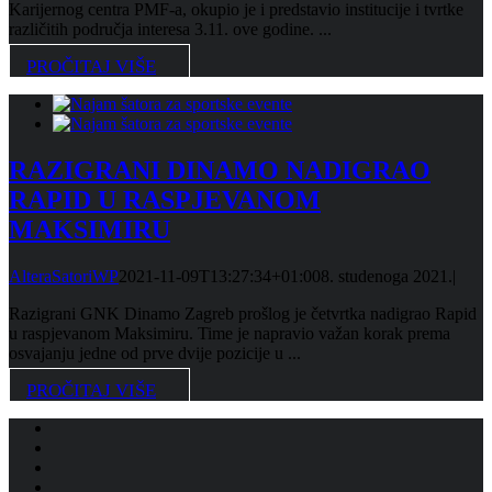
Karijernog centra PMF-a, okupio je i predstavio institucije i tvrtke
različitih područja interesa 3.11. ove godine. ...
PROČITAJ VIŠE
RAZIGRANI DINAMO NADIGRAO
RAPID U RASPJEVANOM
MAKSIMIRU
AlteraSatoriWP
2021-11-09T13:27:34+01:00
8. studenoga 2021.
|
Razigrani GNK Dinamo Zagreb prošlog je četvrtka nadigrao Rapid
u raspjevanom Maksimiru. Time je napravio važan korak prema
osvajanju jedne od prve dvije pozicije u ...
PROČITAJ VIŠE