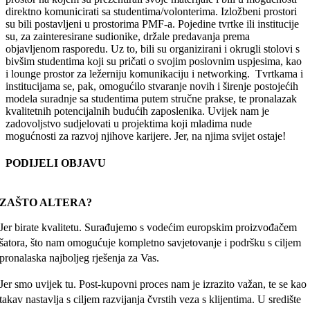
direktno komunicirati sa studentima/volonterima. Izložbeni prostori
su bili postavljeni u prostorima PMF-a. Pojedine tvrtke ili institucije
su, za zainteresirane sudionike, držale predavanja prema
objavljenom rasporedu. Uz to, bili su organizirani i okrugli stolovi s
bivšim studentima koji su pričati o svojim poslovnim uspjesima, kao
i lounge prostor za ležerniju komunikaciju i networking. Tvrtkama i
institucijama se, pak, omogućilo stvaranje novih i širenje postojećih
modela suradnje sa studentima putem stručne prakse, te pronalazak
kvalitetnih potencijalnih budućih zaposlenika. Uvijek nam je
zadovoljstvo sudjelovati u projektima koji mladima nude
mogućnosti za razvoj njihove karijere. Jer, na njima svijet ostaje!
PODIJELI OBJAVU
Facebook
X
Reddit
LinkedIn
WhatsApp
Tumblr
Pinterest
Email:
ZAŠTO ALTERA?
Jer birate kvalitetu. Surađujemo s vodećim europskim proizvođačem
šatora, što nam omogućuje kompletno savjetovanje i podršku s ciljem
pronalaska najboljeg rješenja za Vas.
Jer smo uvijek tu. Post-kupovni proces nam je izrazito važan, te se kao
takav nastavlja s ciljem razvijanja čvrstih veza s klijentima. U središte