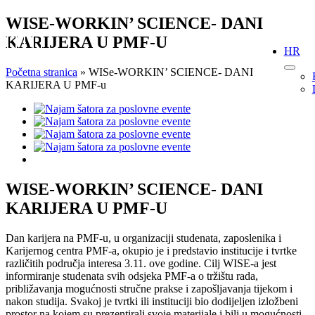
Skip
WISE-WORKIN’ SCIENCE- DANI
to
KARIJERA U PMF-U
content
HR
Početna stranica
»
WISe-WORKIN’ SCIENCE- DANI
KARIJERA U PMF-u
View
Larger
Image
WISE-WORKIN’ SCIENCE- DANI
KARIJERA U PMF-U
Dan karijera na PMF-u, u organizaciji studenata, zaposlenika i
Karijernog centra PMF-a, okupio je i predstavio institucije i tvrtke
različitih područja interesa 3.11. ove godine. Cilj WISE-a jest
informiranje studenata svih odsjeka PMF-a o tržištu rada,
približavanja mogućnosti stručne prakse i zapošljavanja tijekom i
nakon studija. Svakoj je tvrtki ili instituciji bio dodijeljen izložbeni
prostor na kojem su prezentirali svoje materijale i bili u mogućnosti