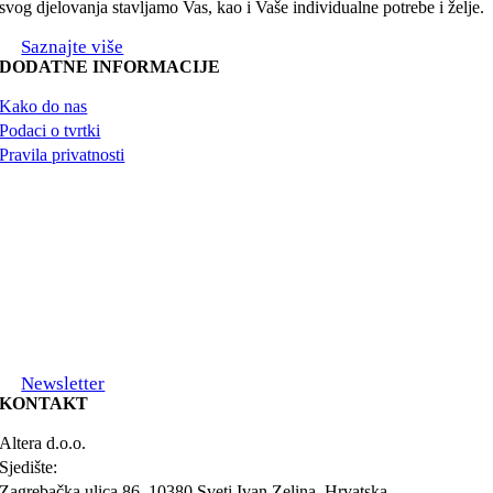
svog djelovanja stavljamo Vas, kao i Vaše individualne potrebe i želje.
Saznajte više
DODATNE INFORMACIJE
Kako do nas
Podaci o tvrtki
Pravila privatnosti
Newsletter
KONTAKT
Altera d.o.o.
Sjedište:
Zagrebačka ulica 86, 10380 Sveti Ivan Zelina, Hrvatska