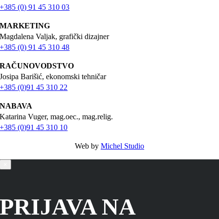
+385 (0) 91 45 310 03
MARKETING
Magdalena Valjak, grafički dizajner
+385 (0) 91 45 310 48
RAČUNOVODSTVO
Josipa Barišić, ekonomski tehničar
+385 (0)91 45 310 22
NABAVA
Katarina Vuger, mag.oec., mag.relig.
+385 (0)91 45 310 10
Web by
Michel Studio
×
PRIJAVA NA