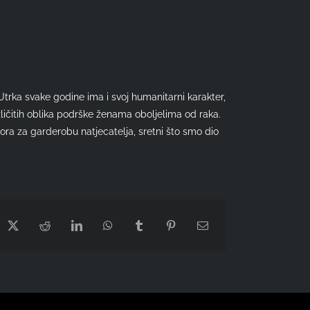
trka svake godine ima i svoj humanitarni karakter,
zličitih oblika podrške ženama oboljelima od raka.
ora za garderobu natjecatelja, sretni što smo dio
cebook
X
Reddit
LinkedIn
WhatsApp
Tumblr
Pinterest
Email: