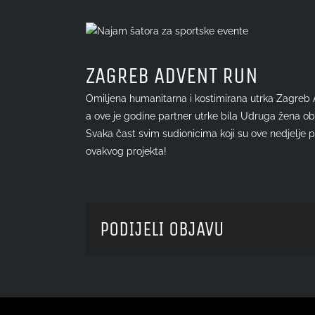
View
Larger
Image
ZAGREB ADVENT RUN
Omiljena humanitarna i kostimirana utrka Zagreb A
a ove je godine partner utrke bila Udruga žena obo
Svaka čast svim sudionicima koji su ove nedjelje 
ovakvog projekta!
PODIJELI OBJAVU