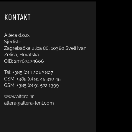
KONTAKT
Altera d.o.o.
Sjedište:
Zagrebačka ulica 86, 10380 Sveti Ivan
Zelina, Hrvatska
OIB: 29767479606
Tel:
+385 (0) 1 2062 807
GSM:
+385 (0) 91 45 310 45
GSM:
+385 (0) 91 522 1399
www.altera.hr
altera@altera-tent.com