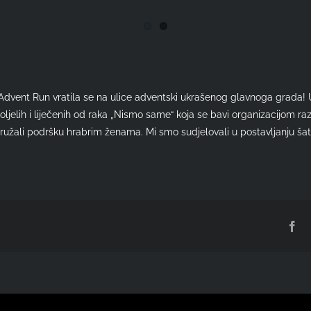
dvent Run vratila se na ulice adventski ukrašenog glavnoga grada! U
ljelih i liječenih od raka „Nismo same“ koja se bavi organizacijom ra
pružali podršku hrabrim ženama. Mi smo sudjelovali u postavljanju šat
Fa