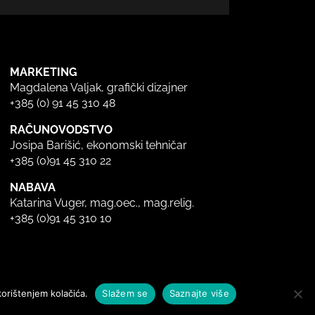
MARKETING
Magdalena Valjak, grafički dizajner
+385 (0) 91 45 310 48
RAČUNOVODSTVO
Josipa Barišić, ekonomski tehničar
+385 (0)91 45 310 22
NABAVA
Katarina Vuger, mag.oec., mag.relig.
+385 (0)91 45 310 10
korištenjem kolačića.
Slažem se
Saznajte više