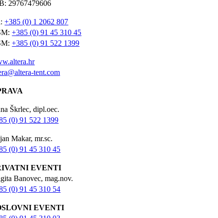
B: 29767479606
l:
+385 (0) 1 2062 807
SM:
+385 (0) 91 45 310 45
SM:
+385 (0) 91 522 1399
w.altera.hr
tera@altera-tent.com
PRAVA
na Škrlec, dipl.oec.
85 (0) 91 522 1399
jan Makar, mr.sc.
85 (0) 91 45 310 45
RIVATNI EVENTI
igita Banovec, mag.nov.
85 (0) 91 45 310 54
OSLOVNI EVENTI