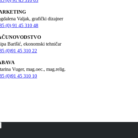
85 (0) 91 45 310 03
ARKETING
gdalena Valjak, grafički dizajner
85 (0) 91 45 310 48
AČUNOVODSTVO
sipa Barišić, ekonomski tehničar
85 (0)91 45 310 22
ABAVA
tarina Vuger, mag.oec., mag.relig.
85 (0)91 45 310 10