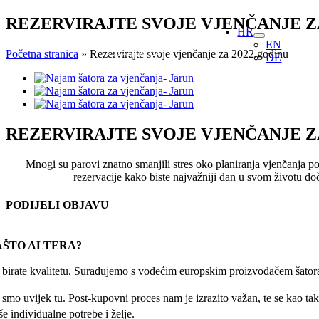
Skip
REZERVIRAJTE SVOJE VJENČANJE Z
HR
to
EN
content
Početna stranica
»
Rezervirajte svoje vjenčanje za 2022.godinu
DE
View
Larger
Image
REZERVIRAJTE SVOJE VJENČANJE Z
Mnogi su parovi znatno smanjili stres oko planiranja vjenčanja poče
rezervacije kako biste najvažniji dan u svom životu doč
PODIJELI OBJAVU
Facebook
X
Reddit
LinkedIn
WhatsApp
Tumblr
Pinterest
Email:
AŠTO ALTERA?
r birate kvalitetu. Surađujemo s vodećim europskim proizvođačem šatora
 smo uvijek tu. Post-kupovni proces nam je izrazito važan, te se kao taka
e individualne potrebe i želje.