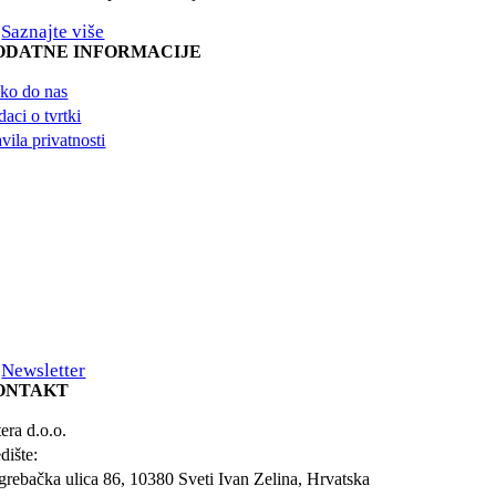
Saznajte više
ODATNE INFORMACIJE
ko do nas
aci o tvrtki
vila privatnosti
Newsletter
ONTAKT
era d.o.o.
dište:
grebačka ulica 86, 10380 Sveti Ivan Zelina, Hrvatska