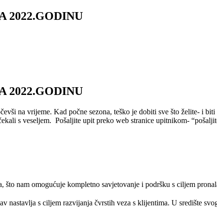
A 2022.GODINU
A 2022.GODINU
vši na vrijeme. Kad počne sezona, teško je dobiti sve što želite- i biti 
ekali s veseljem. Pošaljite upit preko web stranice upitnikom- “pošaljit
, što nam omogućuje kompletno savjetovanje i podršku s ciljem pronala
v nastavlja s ciljem razvijanja čvrstih veza s klijentima. U središte svo