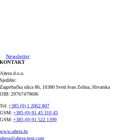
Newsletter
KONTAKT
Altera d.o.o.
Sjedište:
Zagrebačka ulica 86, 10380 Sveti Ivan Zelina, Hrvatska
OIB: 29767479606
Tel:
+385 (0) 1 2062 807
GSM:
+385 (0) 91 45 310 45
GSM:
+385 (0) 91 522 1399
www.altera.hr
altera@altera-tent.com