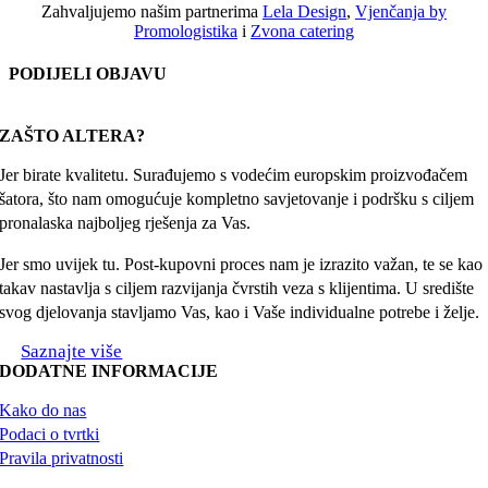
Zahvaljujemo našim partnerima
Lela Design
,
Vjenčanja by
Promologistika
i
Zvona catering
PODIJELI OBJAVU
Facebook
X
Reddit
LinkedIn
WhatsApp
Tumblr
Pinterest
Email:
ZAŠTO ALTERA?
Jer birate kvalitetu. Surađujemo s vodećim europskim proizvođačem
šatora, što nam omogućuje kompletno savjetovanje i podršku s ciljem
pronalaska najboljeg rješenja za Vas.
Jer smo uvijek tu. Post-kupovni proces nam je izrazito važan, te se kao
takav nastavlja s ciljem razvijanja čvrstih veza s klijentima. U središte
svog djelovanja stavljamo Vas, kao i Vaše individualne potrebe i želje.
Saznajte više
DODATNE INFORMACIJE
Kako do nas
Podaci o tvrtki
Pravila privatnosti