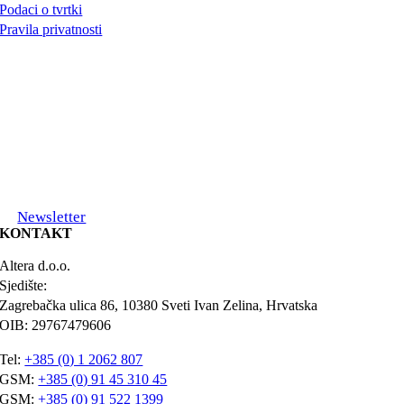
Podaci o tvrtki
Pravila privatnosti
Newsletter
KONTAKT
Altera d.o.o.
Sjedište:
Zagrebačka ulica 86, 10380 Sveti Ivan Zelina, Hrvatska
OIB: 29767479606
Tel:
+385 (0) 1 2062 807
GSM:
+385 (0) 91 45 310 45
GSM:
+385 (0) 91 522 1399