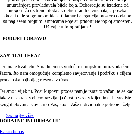
unutrašnjosti prevladavala bijela boja. Dekoracije su izrađene od
mnogo ruža uz trendi dodatak dehidriranih elemenata, a poseban
akcent dale su grane orhideja. Glamur i elegancija prostora dodatno
su naglašeni brojnim lampicama koje su pridonijele toploj atmosferi.
Uživajte u fotografijama!
PODIJELI OBJAVU
Facebook
X
Reddit
LinkedIn
WhatsApp
Tumblr
Pinterest
Email:
ZAŠTO ALTERA?
Jer birate kvalitetu. Surađujemo s vodećim europskim proizvođačem
šatora, što nam omogućuje kompletno savjetovanje i podršku s ciljem
pronalaska najboljeg rješenja za Vas.
Jer smo uvijek tu. Post-kupovni proces nam je izrazito važan, te se kao
takav nastavlja s ciljem razvijanja čvrstih veza s klijentima. U središte
svog djelovanja stavljamo Vas, kao i Vaše individualne potrebe i želje.
Saznajte više
DODATNE INFORMACIJE
Kako do nas