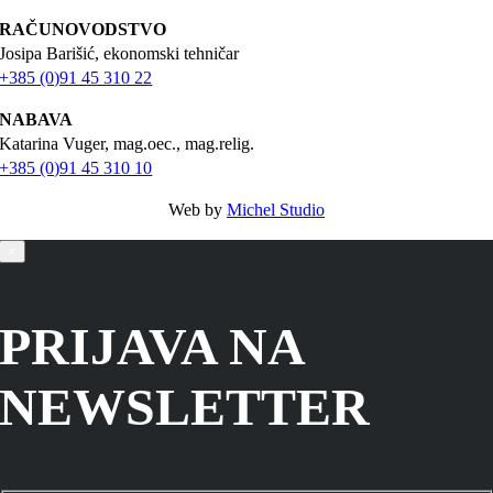
RAČUNOVODSTVO
Josipa Barišić, ekonomski tehničar
+385 (0)91 45 310 22
NABAVA
Katarina Vuger, mag.oec., mag.relig.
+385 (0)91 45 310 10
Web by
Michel Studio
×
PRIJAVA NA
NEWSLETTER