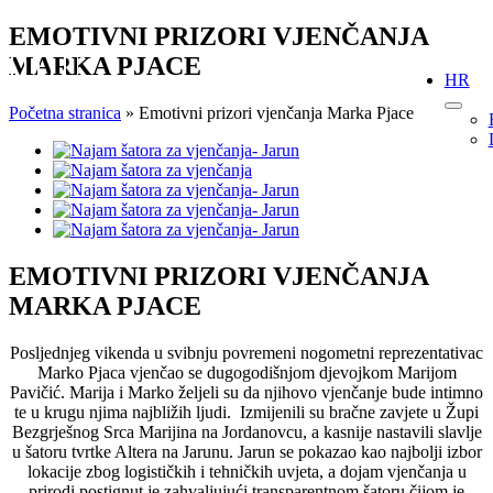
Skip
EMOTIVNI PRIZORI VJENČANJA
to
MARKA PJACE
content
HR
Početna stranica
»
Emotivni prizori vjenčanja Marka Pjace
View
Larger
Image
EMOTIVNI PRIZORI VJENČANJA
MARKA PJACE
Posljednjeg vikenda u svibnju povremeni nogometni reprezentativac
Marko Pjaca vjenčao se dugogodišnjom djevojkom Marijom
Pavičić. Marija i Marko željeli su da njihovo vjenčanje bude intimno
te u krugu njima najbližih ljudi. Izmijenili su bračne zavjete u Župi
Bezgrješnog Srca Marijina na Jordanovcu, a kasnije nastavili slavlje
u šatoru tvrtke Altera na Jarunu. Jarun se pokazao kao najbolji izbor
lokacije zbog logističkih i tehničkih uvjeta, a dojam vjenčanja u
prirodi postignut je zahvaljujući transparentnom šatoru čijom je