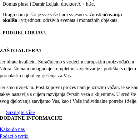
Domus plusa i Damir Leljak, direktor A + hiše.
Drago nam je što je sve više ljudi svjesno važnosti
očuvanja
okoliša
i vrijednosti održivih evenata i montažnih objekata.
PODIJELI OBJAVU
Facebook
X
Reddit
LinkedIn
WhatsApp
Tumblr
Pinterest
Email:
ZAŠTO ALTERA?
Jer birate kvalitetu. Surađujemo s vodećim europskim proizvođačem
šatora, što nam omogućuje kompletno savjetovanje i podršku s ciljem
pronalaska najboljeg rješenja za Vas.
Jer smo uvijek tu. Post-kupovni proces nam je izrazito važan, te se kao
takav nastavlja s ciljem razvijanja čvrstih veza s klijentima. U središte
svog djelovanja stavljamo Vas, kao i Vaše individualne potrebe i želje.
Saznajte više
DODATNE INFORMACIJE
Kako do nas
Podaci o tvrtki