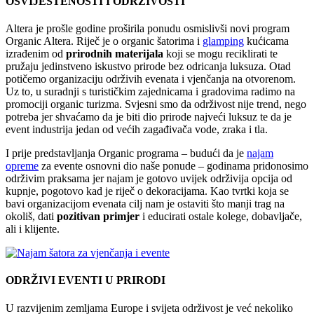
OSVIJEŠTENOSTI I ODRŽIVOSTI
Altera je prošle godine proširila ponudu osmislivši novi program
Organic Altera. Riječ je o organic šatorima i
glamping
kućicama
izrađenim od
prirodnih materijala
koji se mogu reciklirati te
pružaju jedinstveno iskustvo prirode bez odricanja luksuza. Otad
potičemo organizaciju održivih evenata i vjenčanja na otvorenom.
Uz to, u suradnji s turističkim zajednicama i gradovima radimo na
promociji organic turizma. Svjesni smo da održivost nije trend, nego
potreba jer shvaćamo da je biti dio prirode najveći luksuz te da je
event industrija jedan od većih zagađivača vode, zraka i tla.
I prije predstavljanja Organic programa – budući da je
najam
opreme
za evente osnovni dio naše ponude – godinama pridonosimo
održivim praksama jer najam je gotovo uvijek održivija opcija od
kupnje, pogotovo kad je riječ o dekoracijama. Kao tvrtki koja se
bavi organizacijom evenata cilj nam je ostaviti što manji trag na
okoliš, dati
pozitivan primjer
i educirati ostale kolege, dobavljače,
ali i klijente.
ODRŽIVI EVENTI U PRIRODI
U razvijenim zemljama Europe i svijeta održivost je već nekoliko