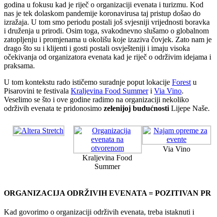
godina u fokusu kad je riječ o organizaciji evenata i turizmu. Kod
nas je tek dolaskom pandemije koronavirusa taj pristup došao do
izražaja. U tom smo periodu postali još svjesniji vrijednosti boravka
i druženja u prirodi. Osim toga, svakodnevno slušamo o globalnom
zatopljenju i promjenama u okolišu koje izaziva čovjek. Zato nam je
drago što su i klijenti i gosti postali osvješteniji i imaju visoka
očekivanja od organizatora evenata kad je riječ o održivim idejama i
praksama.
U tom kontekstu rado ističemo suradnje poput lokacije
Forest
u
Pisarovini te festivala
Kraljevina Food Summer
i
Via Vino
.
Veselimo se što i ove godine radimo na organizaciji nekoliko
održivih evenata te pridonosimo
zelenijoj budućnosti
Lijepe Naše.
Via Vino
Kraljevina Food
Summer
ORGANIZACIJA ODRŽIVIH EVENATA = POZITIVAN PR
Kad govorimo o organizaciji održivih evenata, treba istaknuti i