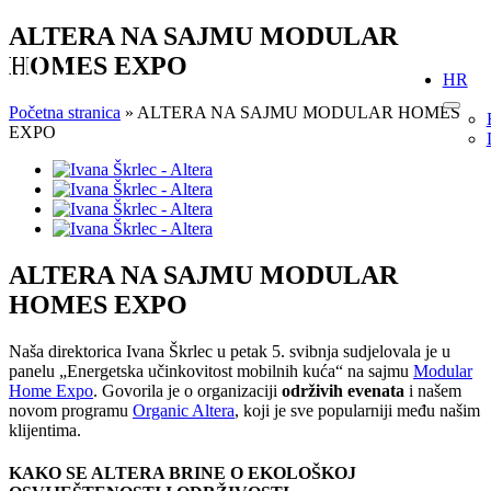
Skip
ALTERA NA SAJMU MODULAR
to
HOMES EXPO
content
HR
Početna stranica
»
ALTERA NA SAJMU MODULAR HOMES
EXPO
View
Larger
Image
ALTERA NA SAJMU MODULAR
HOMES EXPO
Naša direktorica Ivana Škrlec u petak 5. svibnja sudjelovala je u
panelu „Energetska učinkovitost mobilnih kuća“ na sajmu
Modular
Home Expo
. Govorila je o organizaciji
održivih evenata
i našem
novom programu
Organic Altera
, koji je sve popularniji među našim
klijentima.
KAKO SE ALTERA BRINE O EKOLOŠKOJ