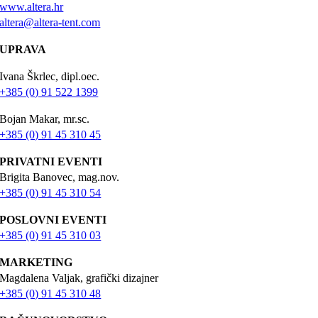
www.altera.hr
altera@altera-tent.com
UPRAVA
Ivana Škrlec, dipl.oec.
+385 (0) 91 522 1399
Bojan Makar, mr.sc.
+385 (0) 91 45 310 45
PRIVATNI EVENTI
Brigita Banovec, mag.nov.
+385 (0) 91 45 310 54
POSLOVNI EVENTI
+385 (0) 91 45 310 03
MARKETING
Magdalena Valjak, grafički dizajner
+385 (0) 91 45 310 48