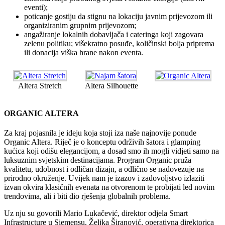
eventi);
poticanje gostiju da stignu na lokaciju javnim prijevozom ili
organiziranim grupnim prijevozom;
angažiranje lokalnih dobavljača i cateringa koji zagovara
zelenu politiku; višekratno posuđe, količinski bolja priprema
ili donacija viška hrane nakon eventa.
Altera Stretch
Altera Silhouette
ORGANIC ALTERA
Za kraj pojasnila je ideju koja stoji iza naše najnovije ponude
Organic Altera. Riječ je o konceptu održivih šatora i glamping
kućica koji odišu elegancijom, a dosad smo ih mogli vidjeti samo na
luksuznim svjetskim destinacijama. Program Organic pruža
kvalitetu, udobnost i odličan dizajn, a odlično se nadovezuje na
prirodno okruženje. Uvijek nam je izazov i zadovoljstvo izlaziti
izvan okvira klasičnih evenata na otvorenom te probijati led novim
trendovima, ali i biti dio rješenja globalnih problema.
Uz nju su govorili Mario Lukačević, direktor odjela Smart
Infrastructure u Siemensu, Željka Širanović, operativna direktorica