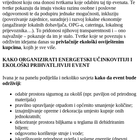
vrijednost koju ona donosi tvrtkama koje odabiru taj tip evenata. Te
tvrtke pokazuju da imaju visoku razinu osobne i poslovne
odgovornosti te da podupiru jednake mogućnosti, inkluziju
(povezivanje zajednice, suradnje) i razvoj lokalne ekonomije
(angažiranje lokalnih dobavljača, OPG-a, cateringa, lokalnog
prijevoznika…). To pridonosi njihovoj transparentnosti i – ono
najvažnije – pokazuje da im je stalo. Tvrtke koje se povezuju s
održivim idejama danas su
privlačnije ekološki osviještenim
kupcima
, kojih je sve više.
KAKO ORGANIZIRATI ENERGETSKI UČINKOVITIJI I
EKOLOŠKI PRIHVATLJIVIJI EVENT
Ivana je na panelu podijelila i nekoliko savjeta
kako da event bude
održiviji
:
odabir prostora sigurnog za okoliš (npr. paviljon od prirodnog
materijala)
pravilno upravljanje otpadom i općenito smanjenje količine;
iznajmljivanje opreme i dekoracija umjesto kupnje onih
jednokratnih;
dekoriranje prostora biljkama u teglama ili dehidriranim
biljem;
odgovorno korištenje struje i vode;
iskorištavanje prirodnog svjetla i solarne energije (dnevni