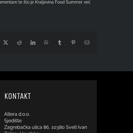
ne komentare te što je Kraljevina Food Summer već
cebook
X
Reddit
LinkedIn
WhatsApp
Tumblr
Pinterest
Email:
KONTAKT
Altera d.o.o.
Sjedište:
Zagrebačka ulica 86, 10380 Sveti Ivan