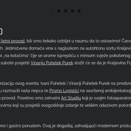
O
 ljetni provod
, bili smo itekako ozbiljni u naumu da to ostvarimo! Čar
. Jedinstvena domaća vina s naglaskom na autohtonu sortu Kraljevinu
zeki „na kotačima” čije se arome isprepliću s mirisom svježe pokošenog 
 subote posjetili
Vinariju Puhelek Purek
složit će se da je Kraljevina 
aciju ovog eventa: Ivani Puhelek i Vinariji Puhelek Purek na predivnom
u razmazili naša nepca te
Promo Logistici
na savršenoj ambijentalnoj 
an provod. Posebno smo zahvalni
Art Studiju
koji je svojim fotoaparato
a svima koji su posjetili ovogodišnje izdanje te velikim odazivom potv
no i gastro ponudom. Ovaj je događaj, zahvaljujući modernom pristupu 