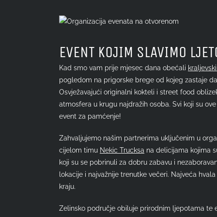
View
Larger
Image
EVENT KOJIM SLAVIMO LJET
Kad smo vam prije mjesec dana obećali
kraljevski
pogledom na prigorske brege od kojeg zastaje dah
Osvježavajući originalni kokteli i street food obli
atmosfera u krugu najdražih osoba. Svi koji su ove
event za pamćenje!
Zahvaljujemo našim partnerima uključenim u organiz
cijelom timu
Nekic Trucksa
na delicijama kojima s
koji su se pobrinuli za dobru zabavu i nezaborav
lokacije i najvažnije trenutke večeri. Najveća hval
kraju.
Zelinsko područje obiluje prirodnim ljepotama te e