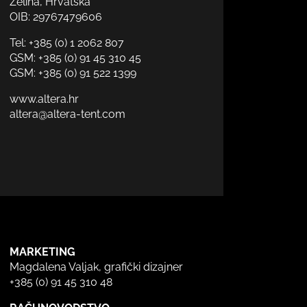
Zelina, Hrvatska
OIB: 29767479606
Tel:
+385 (0) 1 2062 807
GSM:
+385 (0) 91 45 310 45
GSM:
+385 (0) 91 522 1399
www.altera.hr
altera@altera-tent.com
MARKETING
Magdalena Valjak, grafički dizajner
+385 (0) 91 45 310 48