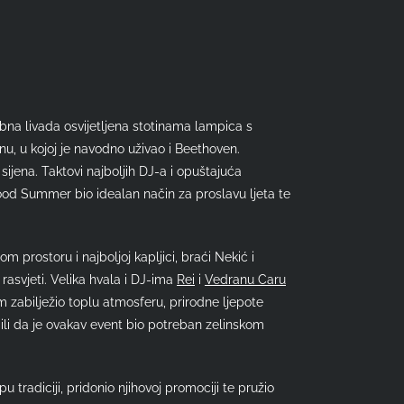
obna livada osvijetljena stotinama lampica s
, u kojoj je navodno uživao i Beethoven.
sijena. Taktovi najboljih DJ-a i opuštajuća
Food Summer bio idealan način za proslavu ljeta te
 prostoru i najboljoj kapljici, braći Nekić i
rasvjeti. Velika hvala i DJ-ima
Rei
i
Vedranu Caru
m zabilježio toplu atmosferu, prirodne ljepote
rdili da je ovakav event bio potreban zelinskom
tradiciji, pridonio njihovoj promociji te pružio