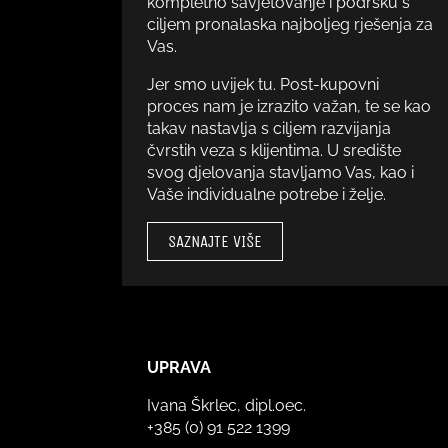
kompletno savjetovanje i podršku s
ciljem pronalaska najboljeg rješenja za
Vas.
Jer smo uvijek tu. Post-kupovni
proces nam je izrazito važan, te se kao
takav nastavlja s ciljem razvijanja
čvrstih veza s klijentima. U središte
svog djelovanja stavljamo Vas, kao i
Vaše individualne potrebe i želje.
SAZNAJTE VIŠE
UPRAVA
Ivana Škrlec, dipl.oec.
+385 (0) 91 522 1399