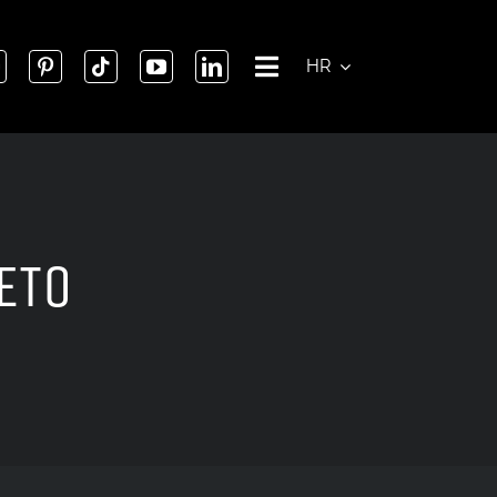
HR
ETO