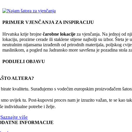
PRIMJER VJENČANJA ZA INSPIRACIJU
Hrvatska krije brojne
čarobne lokacije
za vjenčanja. Na jednoj od nj
lokaciju, prozirne cerade ili staklene stijene najbolji su izbor. Šteta
neutralnim nijansama izrađenih od prirodnih materijala, poljskog cvijeć
maslinikom, a pogled na Jadransko more savršena je pozadina stola za m
PODIJELI OBJAVU
Facebook
X
Reddit
LinkedIn
WhatsApp
Tumblr
Pinterest
Email:
AŠTO ALTERA?
r birate kvalitetu. Surađujemo s vodećim europskim proizvođačem šatora
 smo uvijek tu. Post-kupovni proces nam je izrazito važan, te se kao taka
e individualne potrebe i želje.
Saznajte više
ODATNE INFORMACIJE