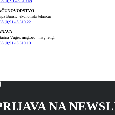
85 (0) 91 45 310 48
AČUNOVODSTVO
sipa Barišić, ekonomski tehničar
85 (0)91 45 310 22
ABAVA
tarina Vuger, mag.oec., mag.relig.
85 (0)91 45 310 10
PRIJAVA NA NEWS