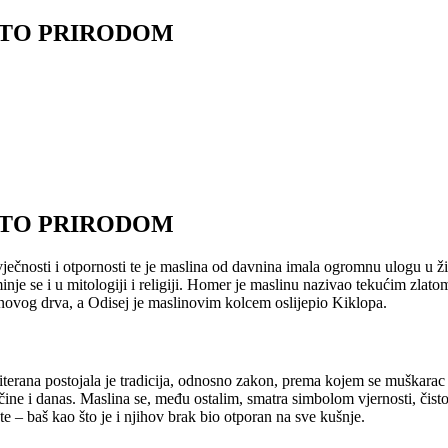
UTO PRIRODOM
UTO PRIRODOM
čnosti i otpornosti te je maslina od davnina imala ogromnu ulogu u živo
je se i u mitologiji i religiji. Homer je maslinu nazivao tekućim zlatom
novog drva, a Odisej je maslinovim kolcem oslijepio Kiklopa.
rana postojala je tradicija, odnosno zakon, prema kojem se muškarac n
čine i danas. Maslina se, među ostalim, smatra simbolom vjernosti, čisto
 – baš kao što je i njihov brak bio otporan na sve kušnje.