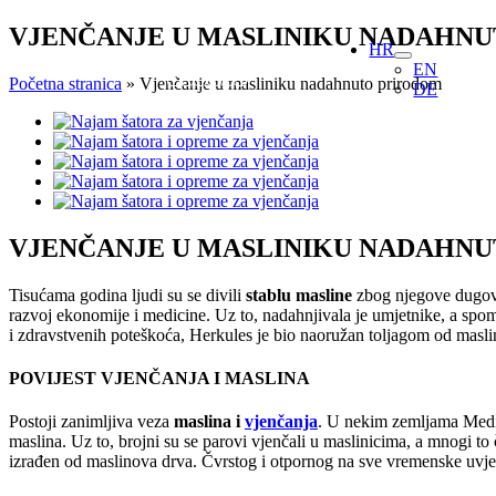
Skip
VJENČANJE U MASLINIKU NADAHN
HR
to
EN
content
Početna stranica
»
Vjenčanje u masliniku nadahnuto prirodom
DE
View
Larger
Image
VJENČANJE U MASLINIKU NADAHN
Tisućama godina ljudi su se divili
stablu masline
zbog njegove dugovje
razvoj ekonomije i medicine. Uz to, nadahnjivala je umjetnike, a spomin
i zdravstvenih poteškoća, Herkules je bio naoružan toljagom od masli
POVIJEST VJENČANJA I MASLINA
Postoji zanimljiva veza
maslina i
vjenčanja
. U nekim zemljama Medite
maslina. Uz to, brojni su se parovi vjenčali u maslinicima, a mnogi to 
izrađen od maslinova drva. Čvrstog i otpornog na sve vremenske uvjete