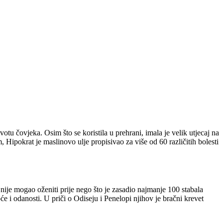
tu čovjeka. Osim što se koristila u prehrani, imala je velik utjecaj na
, Hipokrat je maslinovo ulje propisivao za više od 60 različitih bolesti
ije mogao oženiti prije nego što je zasadio najmanje 100 stabala
će i odanosti. U priči o Odiseju i Penelopi njihov je bračni krevet