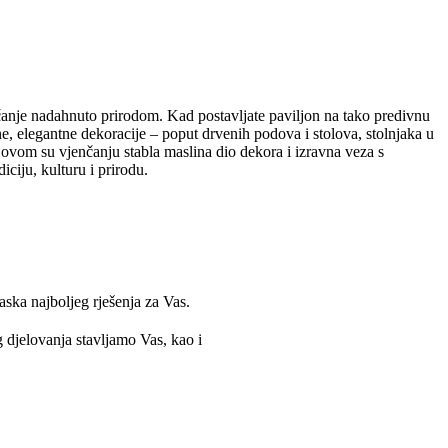
anje nadahnuto prirodom. Kad postavljate paviljon na tako predivnu
vne, elegantne dekoracije – poput drvenih podova i stolova, stolnjaka u
Na ovom su vjenčanju stabla maslina dio dekora i izravna veza s
ciju, kulturu i prirodu.
ska najboljeg rješenja za Vas.
g djelovanja stavljamo Vas, kao i