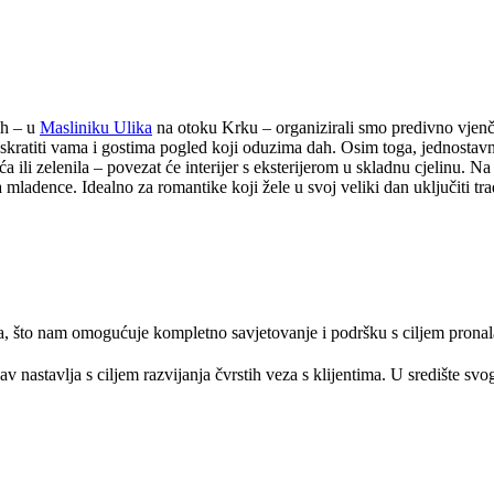
ih – u
Masliniku Ulika
na otoku Krku – organizirali smo predivno vjenč
 je uskratiti vama i gostima pogled koji oduzima dah. Osim toga, jednosta
a ili zelenila – povezat će interijer s eksterijerom u skladnu cjelinu. 
ladence. Idealno za romantike koji žele u svoj veliki dan uključiti tradi
, što nam omogućuje kompletno savjetovanje i podršku s ciljem pronala
v nastavlja s ciljem razvijanja čvrstih veza s klijentima. U središte svo