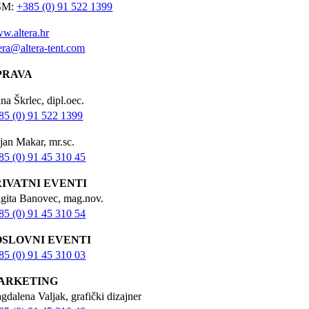
SM:
+385 (0) 91 522 1399
w.altera.hr
tera@altera-tent.com
PRAVA
na Škrlec, dipl.oec.
85 (0) 91 522 1399
jan Makar, mr.sc.
85 (0) 91 45 310 45
RIVATNI EVENTI
igita Banovec, mag.nov.
85 (0) 91 45 310 54
OSLOVNI EVENTI
85 (0) 91 45 310 03
ARKETING
gdalena Valjak, grafički dizajner