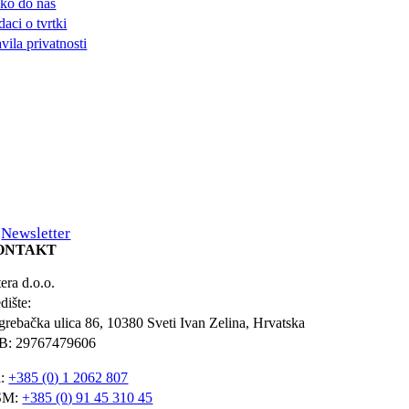
ko do nas
aci o tvrtki
vila privatnosti
Newsletter
ONTAKT
era d.o.o.
dište:
grebačka ulica 86, 10380 Sveti Ivan Zelina, Hrvatska
B: 29767479606
l:
+385 (0) 1 2062 807
SM:
+385 (0) 91 45 310 45