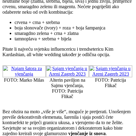
neutralne boje (zlatna, srebrna, bijela, siva) i jednu življu, primjerice
crvenu, smaragdno zelenu ili magentu. Nećete pogriješiti ako
odaberete neku od ovih kombinacija:
crvena + crna + srebrna
boja slonovače (ivory) + roza + boja šampanjca
smaragdno zelena + crna + zlatna
tamnoplava + srebrna + bijela
Pitate li najveću svjetsku influencericu i trendsetericu Kim
Kardashian, all white wedding također je odlična opcija.
FOTO: Marko Milas
Alterin paviljon na
FOTO: Patricija
Sajmu vjenčanja,
Flikač
FOTO: Patricija
Flikač
Bez obzira na moto „više je više“, moguće je pretjerati. Unošenjem
previše dekorativnih elemenata, šarenila i sjaja postići ćete
kontraefekt te prijeći granicu ukusa, a vjerujemo da to ne želite.
Savjetujte se sa svojim organizatorom i dekoraterom kako biste
zajedno kreirali svoje glamurozno
vjenčanje iz snova
.