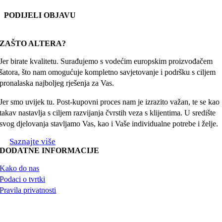
PODIJELI OBJAVU
Facebook
X
Reddit
LinkedIn
WhatsApp
Tumblr
Pinterest
Email:
ZAŠTO ALTERA?
Jer birate kvalitetu. Surađujemo s vodećim europskim proizvođačem
šatora, što nam omogućuje kompletno savjetovanje i podršku s ciljem
pronalaska najboljeg rješenja za Vas.
Jer smo uvijek tu. Post-kupovni proces nam je izrazito važan, te se kao
takav nastavlja s ciljem razvijanja čvrstih veza s klijentima. U središte
svog djelovanja stavljamo Vas, kao i Vaše individualne potrebe i želje.
Saznajte više
DODATNE INFORMACIJE
Kako do nas
Podaci o tvrtki
Pravila privatnosti