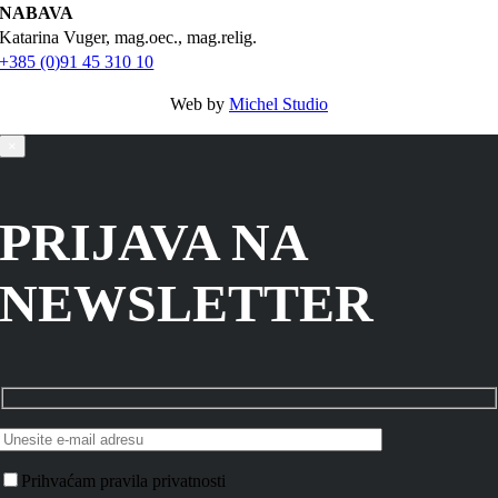
NABAVA
Katarina Vuger, mag.oec., mag.relig.
+385 (0)91 45 310 10
Web by
Michel Studio
×
PRIJAVA NA
NEWSLETTER
Prihvaćam pravila privatnosti