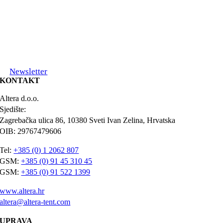
Newsletter
KONTAKT
Altera d.o.o.
Sjedište:
Zagrebačka ulica 86, 10380 Sveti Ivan Zelina, Hrvatska
OIB: 29767479606
Tel:
+385 (0) 1 2062 807
GSM:
+385 (0) 91 45 310 45
GSM:
+385 (0) 91 522 1399
www.altera.hr
altera@altera-tent.com
UPRAVA