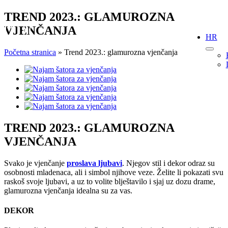
Skip
TREND 2023.: GLAMUROZNA
to
VJENČANJA
content
HR
Početna stranica
»
Trend 2023.: glamurozna vjenčanja
View
Larger
Image
TREND 2023.: GLAMUROZNA
VJENČANJA
Svako je vjenčanje
proslava ljubavi
. Njegov stil i dekor odraz su
osobnosti mladenaca, ali i simbol njihove veze. Želite li pokazati svu
raskoš svoje ljubavi, a uz to volite blještavilo i sjaj uz dozu drame,
glamurozna vjenčanja idealna su za vas.
DEKOR