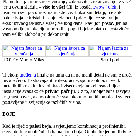
Planirate li glamurozno vjenčanje, zaboravite izreku „manje je više“
jer u ovom slučaju –
više je više
! Cilj je postići
„wow“ efekt
i
usmjeriti svu pozornost na mladence. Luksuzni detalji, metalik
palete boja te kristalni i sjajni elementi pridonijet će stvaranju
ekskluzivnog iskustva vašeg velikog dana. Paviljon postavljen na
vašu omiljenu lokaciju u prirodi – poput bijelog platna – ostavit će
vam veliku slobodu pri dekoriranju.
FOTO: Marko Milas
Plesni podij
Tijekom
uređenja
imajte na umu da ni najmanji detalj ne smije proći
nezapaženo. Ekstravagantne dekoracije, sjajni stolnjaci i veliki
metalik ili kristalni lusteri, kao i viseće cvjetne odnosno biljne
instalacije svakako će
privući pažnju
. Uz to, ambijentalna rasvjeta
je „must have“, a atmosferu će svakako upotpuniti lampice i svijeće
postavljene u svijećnjake različitih visina.
BOJE
Kad je riječ o
paleti boja
, savjetujemo kombinaciju profinjenih i
elegantnih te neobičnih i dramatičnih boja. Odaberite jednu ili dvije