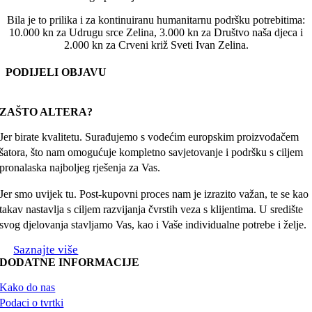
Bila je to prilika i za kontinuiranu humanitarnu podršku potrebitima:
10.000 kn za Udrugu srce Zelina, 3.000 kn za Društvo naša djeca i
2.000 kn za Crveni križ Sveti Ivan Zelina.
PODIJELI OBJAVU
Facebook
X
Reddit
LinkedIn
WhatsApp
Tumblr
Pinterest
Email:
ZAŠTO ALTERA?
Jer birate kvalitetu. Surađujemo s vodećim europskim proizvođačem
šatora, što nam omogućuje kompletno savjetovanje i podršku s ciljem
pronalaska najboljeg rješenja za Vas.
Jer smo uvijek tu. Post-kupovni proces nam je izrazito važan, te se kao
takav nastavlja s ciljem razvijanja čvrstih veza s klijentima. U središte
svog djelovanja stavljamo Vas, kao i Vaše individualne potrebe i želje.
Saznajte više
DODATNE INFORMACIJE
Kako do nas
Podaci o tvrtki