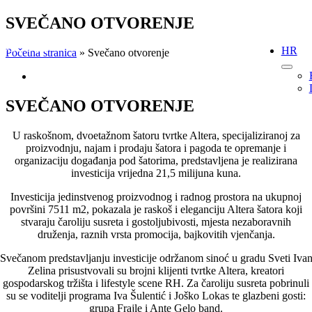
Skip
SVEČANO OTVORENJE
to
content
HR
Početna stranica
»
Svečano otvorenje
View
Larger
Image
SVEČANO OTVORENJE
U raskošnom, dvoetažnom šatoru tvrtke Altera, specijaliziranoj za
proizvodnju, najam i prodaju šatora i pagoda te opremanje i
organizaciju događanja pod šatorima, predstavljena je realizirana
investicija vrijedna 21,5 milijuna kuna.
Investicija jedinstvenog proizvodnog i radnog prostora na ukupnoj
površini 7511 m2, pokazala je raskoš i eleganciju Altera šatora koji
stvaraju čaroliju susreta i gostoljubivosti, mjesta nezaboravnih
druženja, raznih vrsta promocija, bajkovitih vjenčanja.
Svečanom predstavljanju investicije održanom sinoć u gradu Sveti Iva
Zelina prisustvovali su brojni klijenti tvrtke Altera, kreatori
gospodarskog tržišta i lifestyle scene RH. Za čaroliju susreta pobrinuli
su se voditelji programa Iva Šulentić i Joško Lokas te glazbeni gosti:
grupa Frajle i Ante Gelo band.