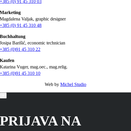
+385 (0) 91 45 310 03
Marketing
Magdalena Valjak, graphic designer
+385 (0) 91 45 310 48
Buchhaltung
Josipa Barišić, economic technician
+385 (0)91 45 310 22
Kaufen
Katarina Vuger, mag.oec., mag.relig.
+385 (0)91 45 310 10
Web by
Michel Studio
×
PRIJAVA NA