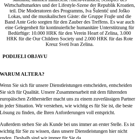
Wirtschaftsmarktes und der Lifestyle-Szene der Republik Kroatien,
teil. Die Moderatoren des Programms, Iva Šulentić und Joško
Lokas, und die musikalischen Gäste: die Gruppe Frajle und die
Band Ante Gelo sorgten für den Zauber des Treffens. Es war auch
eine Gelegenheit für kontinuierliche humanitäre Unterstützung für
Bedürftige: 10.000 HRK für den Verein Heart of Zelina, 3.000
HRK für die Our Children Society und 2.000 HRK für das Rote
Kreuz Sveti Ivan Zelina.
PODIJELI OBJAVU
Facebook
X
Reddit
LinkedIn
WhatsApp
Tumblr
Pinterest
Email
WARUM ALTERA?
Wenn Sie sich für unsere Dienstleistungen entscheiden, entscheiden
Sie sich für Qualität. Unsere Zusammenarbeit mit dem führenden
europäischen Zelthersteller macht uns zu einem zuverlässigen Partner
in jeder Situation. Wir verstehen, wie wichtig es für Sie ist, die beste
Lösung zu finden, die Ihren Anforderungen voll entspricht.
Außerdem stehen Sie als Kunde bei uns immer an erster Stelle. Es ist
wichtig für Sie zu wissen, dass unsere Dienstleistungen hier nicht
enden. Deshalb sind wir immer für Sie da.