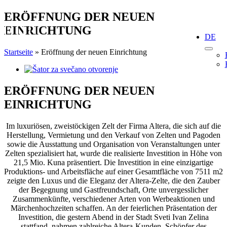
Skip
ERÖFFNUNG DER NEUEN
to
EINRICHTUNG
content
DE
Startseite
»
Eröffnung der neuen Einrichtung
View
Larger
Image
ERÖFFNUNG DER NEUEN
EINRICHTUNG
Im luxuriösen, zweistöckigen Zelt der Firma Altera, die sich auf die
Herstellung, Vermietung und den Verkauf von Zelten und Pagoden
sowie die Ausstattung und Organisation von Veranstaltungen unter
Zelten spezialisiert hat, wurde die realisierte Investition in Höhe von
21,5 Mio. Kuna präsentiert. Die Investition in eine einzigartige
Produktions- und Arbeitsfläche auf einer Gesamtfläche von 7511 m2
zeigte den Luxus und die Eleganz der Altera-Zelte, die den Zauber
der Begegnung und Gastfreundschaft, Orte unvergesslicher
Zusammenkünfte, verschiedener Arten von Werbeaktionen und
Märchenhochzeiten schaffen. An der feierlichen Präsentation der
Investition, die gestern Abend in der Stadt Sveti Ivan Zelina
stattfand, nahmen zahlreiche Altera-Kunden, Schöpfer des