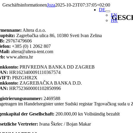
Skip
Geschäftsinformationen
Joza
2025-10-23T07:37:05+02:00
DE
to
EN
content
GESC
HR
rmenname:
Altera d.o.o.
uptsitz:
Zagrebačka ulica 86, 10380 Sveti Ivan Zelina
B:
29767479606
lefon:
+385 (0) 1 2062 807
Mail:
altera@altera-tent.com
b:
www.altera.hr
nkkonto:
PRIVREDNA BANKA DD ZAGREB
AN:
HR1623400091110367574
WIFT:
PBZGHR2X
nkkonto:
ZAGREBAČKA BANKA D.D.
AN:
HR7523600001102850996
gistrierungsnummer:
2469588
ngetragen im Handelsregister unter Sudski registar Trgovačkog suda u
genkapital der Gesellschaft:
200.000,00 kn Vollständig bezahlt
setzliche Vertreter:
Ivana Škrlec / Bojan Makar