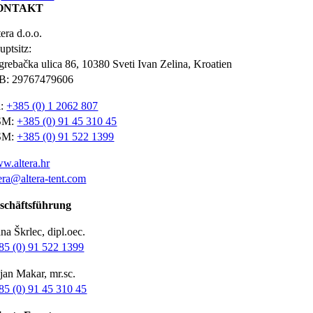
ONTAKT
era d.o.o.
uptsitz:
grebačka ulica 86, 10380 Sveti Ivan Zelina, Kroatien
B: 29767479606
l:
+385 (0) 1 2062 807
SM:
+385 (0) 91 45 310 45
SM:
+385 (0) 91 522 1399
w.altera.hr
tera@altera-tent.com
schäftsführung
na Škrlec, dipl.oec.
85 (0) 91 522 1399
jan Makar, mr.sc.
85 (0) 91 45 310 45