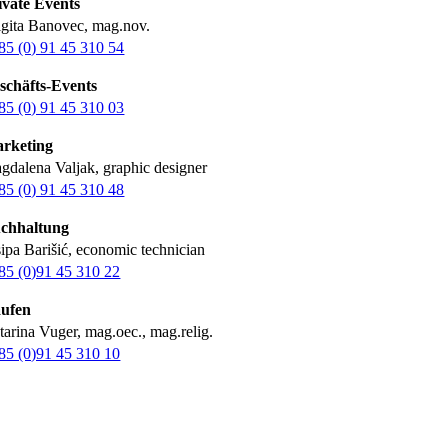
ivate Events
igita Banovec, mag.nov.
85 (0) 91 45 310 54
schäfts-Events
85 (0) 91 45 310 03
rketing
gdalena Valjak, graphic designer
85 (0) 91 45 310 48
chhaltung
sipa Barišić, economic technician
85 (0)91 45 310 22
ufen
tarina Vuger, mag.oec., mag.relig.
85 (0)91 45 310 10