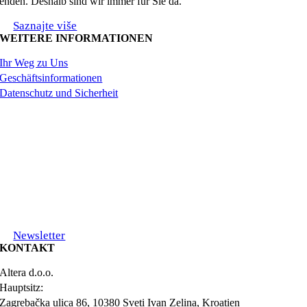
enden. Deshalb sind wir immer für Sie da.
Saznajte više
WEITERE INFORMATIONEN
Ihr Weg zu Uns
Geschäftsinformationen
Datenschutz und Sicherheit
Newsletter
KONTAKT
Altera d.o.o.
Hauptsitz:
Zagrebačka ulica 86, 10380 Sveti Ivan Zelina, Kroatien