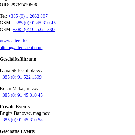
OIB: 29767479606
Tel:
+385 (0) 1 2062 807
GSM:
+385 (0) 91 45 310 45
GSM:
+385 (0) 91 522 1399
www.altera.hr
altera@altera-tent.com
Geschäftsführung
Ivana Škrlec, dipl.oec.
+385 (0) 91 522 1399
Bojan Makar, mr.sc.
+385 (0) 91 45 310 45
Private Events
Brigita Banovec, mag.nov.
+385 (0) 91 45 310 54
Geschäfts-Events