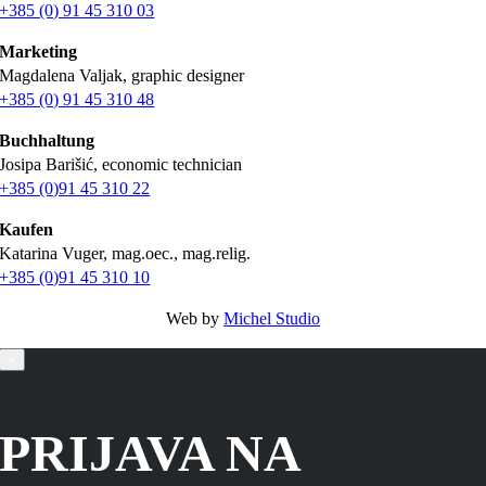
+385 (0) 91 45 310 03
Marketing
Magdalena Valjak, graphic designer
+385 (0) 91 45 310 48
Buchhaltung
Josipa Barišić, economic technician
+385 (0)91 45 310 22
Kaufen
Katarina Vuger, mag.oec., mag.relig.
+385 (0)91 45 310 10
Web by
Michel Studio
×
PRIJAVA NA