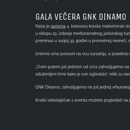
Larger
Image
GALA VEČERA GNK DINAMO
Naša je
oprema
4. kolovoza krasila maksimirski s
u sklopu 19. izdanja međunarodnog juniorskog tur
preminuo u svojoj 33. godini u prometnoj nesreći, 
Iznimno smo ponosni na ovu suradnju, a posebno nas
„Ovim putem još jednom od srca zahvaljujemo na po
oduševljeni time kako je sve izgledalo“, rekli su
GNK Dinamo, zahvaljujemo na još jednoj vrhunskoj 
Kratki videoisječak s eventa možete pogledati na