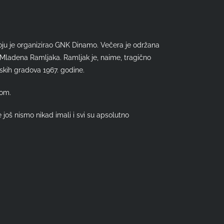
oju je organizirao GNK Dinamo. Večera je održana
Mladena Ramljaka. Ramljak je, naime, tragično
mskih gradova 1967. godine.
jom.
oš nismo nikad imali i svi su apsolutno