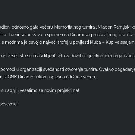
tadion, odnosno gala večeru Memorijalnog turnira „Mladen Ramljak“ k
nira. Turnir se održava u spomen na Dinamova proslavljenog braniča 
a s modrima je osvojio najveći trofej u povijesti kluba – Kup velesaja
 veseli što su i naši klijenti vrlo zadovoljni cjelokupnom organizaci
moći u organizaciji svečanosti otvorenja turnira. Ovakvo događanje j
 nam iz GNK Dinamo nakon uspješno održane večere.
suradnji i veselimo se novim projektima!
poveznici
.