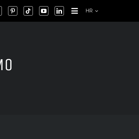
HR
MO