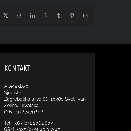
cebook
X
Reddit
LinkedIn
WhatsApp
Tumblr
Pinterest
Email:
KONTAKT
Altera d.o.o.
Sjedište:
Zagrebačka ulica 86, 10380 Sveti Ivan
Zelina, Hrvatska
OIB: 29767479606
Tel:
+385 (0) 1 2062 807
GSM:
+385 (0) 91 45 310 45