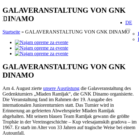
Skip
GALAVERANSTALTUNG VON GNK
to
DINAMO
content
DE
Startseite
»
GALAVERANSTALTUNG VON GNK DINAMO
View
Larger
Image
GALAVERANSTALTUNG VON GNK
DINAMO
Am 4. August zierte
unsere Ausrüstung
die Galaveranstaltung des
Gedenkturniers „Mladen Ramljak“, die GNK Dinamo organisierte.
Die Veranstaltung fand im Rahmen der 19. Ausgabe des
internationalen Juniorenturniers statt. Das Turnier wird in
Erinnerung an gefeierten Abwehrspieler Mladen Ramljak
abgehalten. Mit seinem blauen Team Ramljak gewann die größte
Trophäe in der Vereinsgeschichte – Kup velesajamskih gradova – im
1967. Er starb im Alter von 33 Jahren auf tragische Weise bei einem
Autounfall.