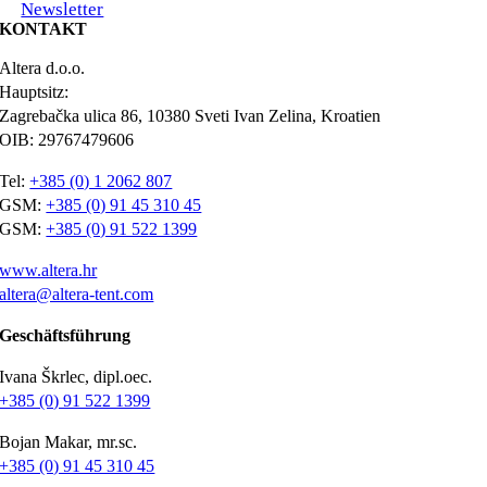
Newsletter
KONTAKT
Altera d.o.o.
Hauptsitz:
Zagrebačka ulica 86, 10380 Sveti Ivan Zelina, Kroatien
OIB: 29767479606
Tel:
+385 (0) 1 2062 807
GSM:
+385 (0) 91 45 310 45
GSM:
+385 (0) 91 522 1399
www.altera.hr
altera@altera-tent.com
Geschäftsführung
Ivana Škrlec, dipl.oec.
+385 (0) 91 522 1399
Bojan Makar, mr.sc.
+385 (0) 91 45 310 45