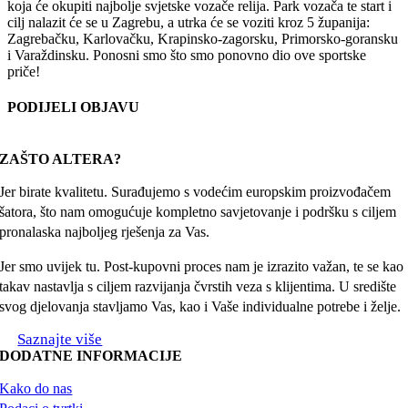
koja će okupiti najbolje svjetske vozače relija. Park vozača te start i
cilj nalazit će se u Zagrebu, a utrka će se voziti kroz 5 županija:
Zagrebačku, Karlovačku, Krapinsko-zagorsku, Primorsko-goransku
i Varaždinsku. Ponosni smo što smo ponovno dio ove sportske
priče!
PODIJELI OBJAVU
Facebook
X
Reddit
LinkedIn
WhatsApp
Tumblr
Pinterest
Email:
ZAŠTO ALTERA?
Jer birate kvalitetu. Surađujemo s vodećim europskim proizvođačem
šatora, što nam omogućuje kompletno savjetovanje i podršku s ciljem
pronalaska najboljeg rješenja za Vas.
Jer smo uvijek tu. Post-kupovni proces nam je izrazito važan, te se kao
takav nastavlja s ciljem razvijanja čvrstih veza s klijentima. U središte
svog djelovanja stavljamo Vas, kao i Vaše individualne potrebe i želje.
Saznajte više
DODATNE INFORMACIJE
Kako do nas