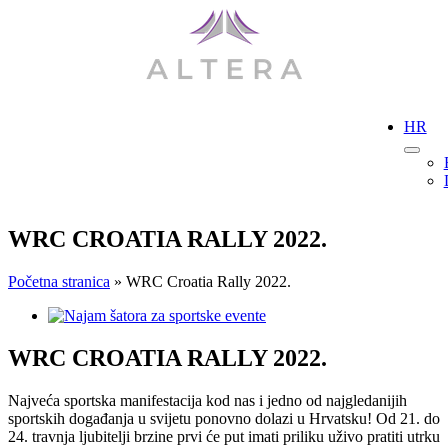
Skip
to
content
HR
WRC CROATIA RALLY 2022.
Početna stranica
»
WRC Croatia Rally 2022.
View
Larger
Image
WRC CROATIA RALLY 2022.
Najveća sportska manifestacija kod nas i jedno od najgledanijih
sportskih događanja u svijetu ponovno dolazi u Hrvatsku! Od 21. do
24. travnja ljubitelji brzine prvi će put imati priliku uživo pratiti utrku