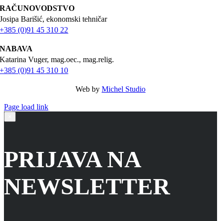
RAČUNOVODSTVO
Josipa Barišić, ekonomski tehničar
+385 (0)91 45 310 22
NABAVA
Katarina Vuger, mag.oec., mag.relig.
+385 (0)91 45 310 10
Web by
Michel Studio
Page load link
Go
×
to
Top
PRIJAVA NA
NEWSLETTER