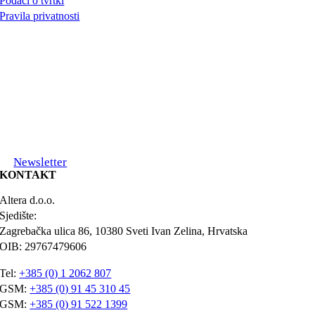
Podaci o tvrtki
Pravila privatnosti
Newsletter
KONTAKT
Altera d.o.o.
Sjedište:
Zagrebačka ulica 86, 10380 Sveti Ivan Zelina, Hrvatska
OIB: 29767479606
Tel:
+385 (0) 1 2062 807
GSM:
+385 (0) 91 45 310 45
GSM:
+385 (0) 91 522 1399