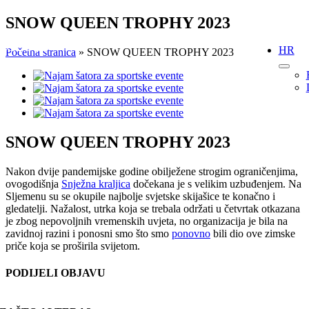
Skip
SNOW QUEEN TROPHY 2023
to
content
HR
Početna stranica
»
SNOW QUEEN TROPHY 2023
View
Larger
Image
SNOW QUEEN TROPHY 2023
Nakon dvije pandemijske godine obilježene strogim ograničenjima,
ovogodišnja
Snježna kraljica
dočekana je s velikim uzbuđenjem. Na
Sljemenu su se okupile najbolje svjetske skijašice te konačno i
gledatelji. Nažalost, utrka koja se trebala održati u četvrtak otkazana
je zbog nepovoljnih vremenskih uvjeta, no organizacija je bila na
zavidnoj razini i ponosni smo što smo
ponovno
bili dio ove zimske
priče koja se proširila svijetom.
PODIJELI OBJAVU
Facebook
X
Reddit
LinkedIn
WhatsApp
Tumblr
Pinterest
Email: