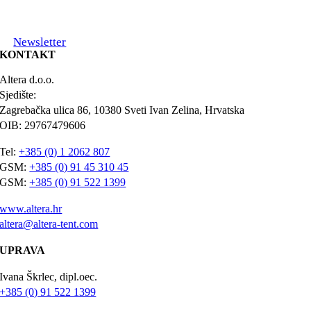
Newsletter
KONTAKT
Altera d.o.o.
Sjedište:
Zagrebačka ulica 86, 10380 Sveti Ivan Zelina, Hrvatska
OIB: 29767479606
Tel:
+385 (0) 1 2062 807
GSM:
+385 (0) 91 45 310 45
GSM:
+385 (0) 91 522 1399
www.altera.hr
altera@altera-tent.com
UPRAVA
Ivana Škrlec, dipl.oec.
+385 (0) 91 522 1399