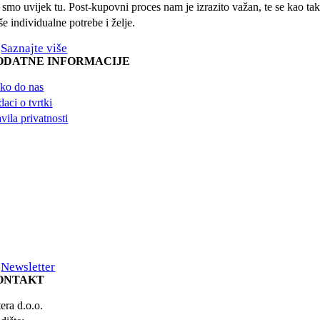
 smo uvijek tu. Post-kupovni proces nam je izrazito važan, te se kao taka
e individualne potrebe i želje.
Saznajte više
ODATNE INFORMACIJE
ko do nas
aci o tvrtki
vila privatnosti
Newsletter
ONTAKT
era d.o.o.