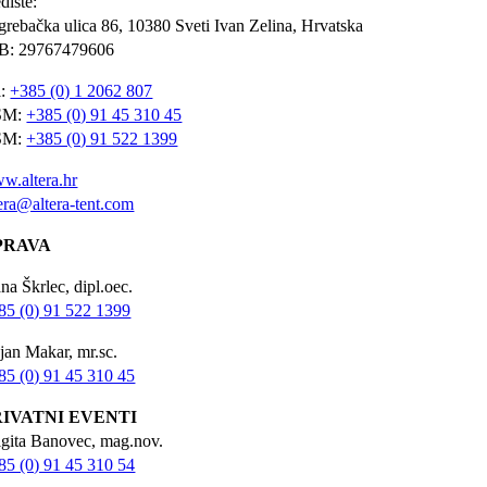
dište:
grebačka ulica 86, 10380 Sveti Ivan Zelina, Hrvatska
B: 29767479606
l:
+385 (0) 1 2062 807
SM:
+385 (0) 91 45 310 45
SM:
+385 (0) 91 522 1399
w.altera.hr
tera@altera-tent.com
PRAVA
na Škrlec, dipl.oec.
85 (0) 91 522 1399
jan Makar, mr.sc.
85 (0) 91 45 310 45
RIVATNI EVENTI
igita Banovec, mag.nov.
85 (0) 91 45 310 54