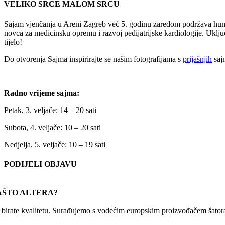
VELIKO SRCE MALOM SRCU
Sajam vjenčanja u Areni Zagreb već 5. godinu zaredom podržava humani
novca za medicinsku opremu i razvoj pedijatrijske kardiologije. Uključ
tijelo!
Do otvorenja Sajma inspirirajte se našim fotografijama s
prijašnjih
saj
Radno vrijeme sajma:
Petak, 3. veljače: 14 – 20 sati
Subota, 4. veljače: 10 – 20 sati
Nedjelja, 5. veljače: 10 – 19 sati
PODIJELI OBJAVU
Facebook
X
Reddit
LinkedIn
WhatsApp
Tumblr
Pinterest
Email:
AŠTO ALTERA?
r birate kvalitetu. Surađujemo s vodećim europskim proizvođačem šatora