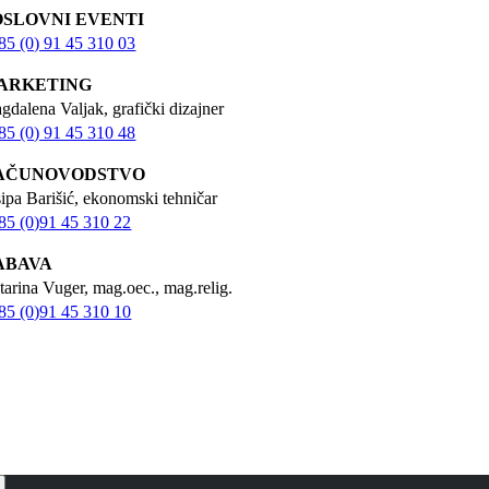
OSLOVNI EVENTI
85 (0) 91 45 310 03
ARKETING
gdalena Valjak, grafički dizajner
85 (0) 91 45 310 48
AČUNOVODSTVO
sipa Barišić, ekonomski tehničar
85 (0)91 45 310 22
ABAVA
tarina Vuger, mag.oec., mag.relig.
85 (0)91 45 310 10