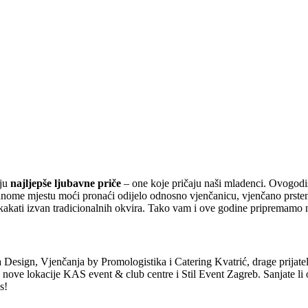
nju
najljepše ljubavne priče
– one koje pričaju naši mladenci. Ovogodi
ednome mjestu moći pronaći odijelo odnosno vjenčanicu, vjenčano prstenj
 iskakati izvan tradicionalnih okvira. Tako vam i ove godine pripremamo
 Design, Vjenčanja by Promologistika i Catering Kvatrić, drage prijate
i nove lokacije KAS event & club centre i Stil Event Zagreb. Sanjate li o
s!