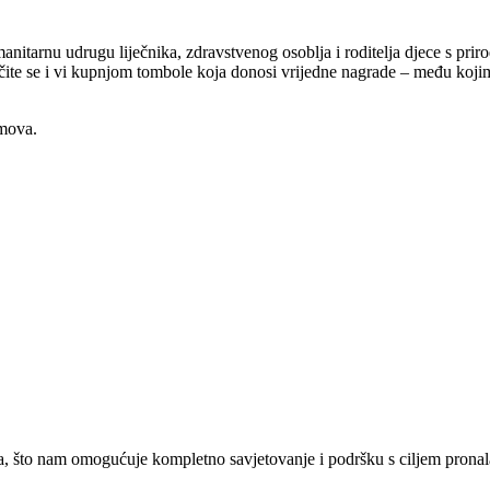
tarnu udrugu liječnika, zdravstvenog osoblja i roditelja djece s priro
ite se i vi kupnjom tombole koja donosi vrijedne nagrade – među kojima j
mova.
, što nam omogućuje kompletno savjetovanje i podršku s ciljem pronala