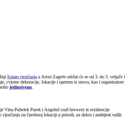
šnji
Sajam vjenčanja
u Areni Zagreb održat će se od 3. do 5. veljače i
e, cvjetne dekoracije, lokacije i opremu iz snova, kao i organizatore
 nešto
jedinstveno
.
lje Vina Puhelek Purek i Angeluš craft brewery te rezidencije
 vjenčanju na čarobnoj lokaciji u prirodi, uz dekor i ambijent vaših