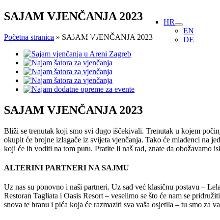
Skip
SAJAM VJENČANJA 2023
HR
to
EN
content
Početna stranica
»
SAJAM VJENČANJA 2023
DE
View
Larger
Image
SAJAM VJENČANJA 2023
Bliži se trenutak koji smo svi dugo iščekivali. Trenutak u kojem poči
okupit će brojne izlagače iz svijeta vjenčanja. Tako će mladenci na j
koji će ih voditi na tom putu. Pratite li naš rad, znate da obožavamo
ALTERINI PARTNERI NA SAJMU
Uz nas su ponovno i naši partneri. Uz sad već klasičnu postavu – Lela
Restoran Tagliata i Oasis Resort – veselimo se što će nam se pridružit
snova te hranu i pića koja će razmaziti sva vaša osjetila – tu smo za va