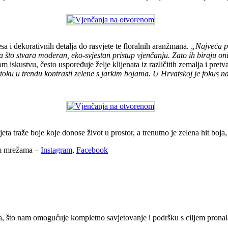
sa i dekorativnih detalja do rasvjete te floralnih aranžmana.
„Najveća pr
na što stvara moderan, eko-svjestan pristup vjenčanju. Zato ih biraju oni
 iskustvu, često uspoređuje želje klijenata iz različitih zemalja i pret
 istoku u trendu kontrasti zelene s jarkim bojama. U Hrvatskoj je fokus 
ta traže boje koje donose život u prostor, a trenutno je zelena hit boja,
nim mrežama –
Instagram
,
Facebook
, što nam omogućuje kompletno savjetovanje i podršku s ciljem pronala