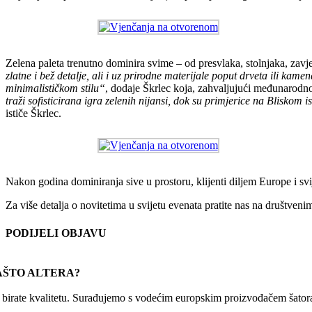
Zelena paleta trenutno dominira svime – od presvlaka, stolnjaka, zavje
zlatne i bež detalje, ali i uz prirodne materijale poput drveta ili kame
minimalističkom stilu“
, dodaje Škrlec koja, zahvaljujući međunarodnom
traži sofisticirana igra zelenih nijansi, dok su primjerice na Bliskom
ističe Škrlec.
Nakon godina dominiranja sive u prostoru, klijenti diljem Europe i svije
Za više detalja o novitetima u svijetu evenata pratite nas na društve
PODIJELI OBJAVU
Facebook
X
Reddit
LinkedIn
WhatsApp
Tumblr
Pinterest
Email:
AŠTO ALTERA?
r birate kvalitetu. Surađujemo s vodećim europskim proizvođačem šatora