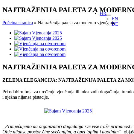
Skip
NAJTRAŽENIJA PALETA ZA MODERN
HR
to
EN
content
Početna stranica
»
Najtraženija paleta za moderno vjenčanje
DE
View
Larger
Image
NAJTRAŽENIJA PALETA ZA MODERN
ZELENA ELEGANCIJA: NAJTRAŽENIJA PALETA ZA M
Pri odabiru boja za uređenje vjenčanja ili luksuznih događanja, trendo
i nježna nijansa pistacije.
„Primjećujemo da organizatori događanja sve više traže prirodnost i 
Obje nijanse prostor čine svečanijim, a opet toplim i ugodnim“
, obja