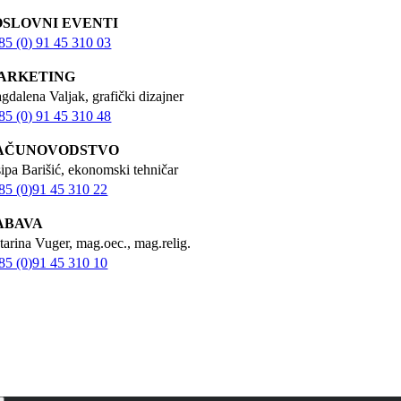
OSLOVNI EVENTI
85 (0) 91 45 310 03
ARKETING
gdalena Valjak, grafički dizajner
85 (0) 91 45 310 48
AČUNOVODSTVO
sipa Barišić, ekonomski tehničar
85 (0)91 45 310 22
ABAVA
tarina Vuger, mag.oec., mag.relig.
85 (0)91 45 310 10