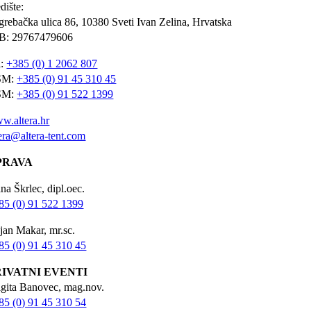
dište:
grebačka ulica 86, 10380 Sveti Ivan Zelina, Hrvatska
B: 29767479606
l:
+385 (0) 1 2062 807
SM:
+385 (0) 91 45 310 45
SM:
+385 (0) 91 522 1399
w.altera.hr
tera@altera-tent.com
PRAVA
na Škrlec, dipl.oec.
85 (0) 91 522 1399
jan Makar, mr.sc.
85 (0) 91 45 310 45
RIVATNI EVENTI
igita Banovec, mag.nov.
85 (0) 91 45 310 54