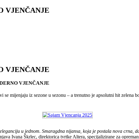
O VJENČANJE
O VJENČANJE
ODERNO VJENČANJE
vi se mijenjaju iz sezone u sezonu – a trenutno je apsolutni hit zelena 
eleganciju u jednom. Smaragdna nijansa, koja je postala nova crna, daje
šnjava Ivana Škrlec, direktorica tvrtke Altera, specijalizirane za opremanj