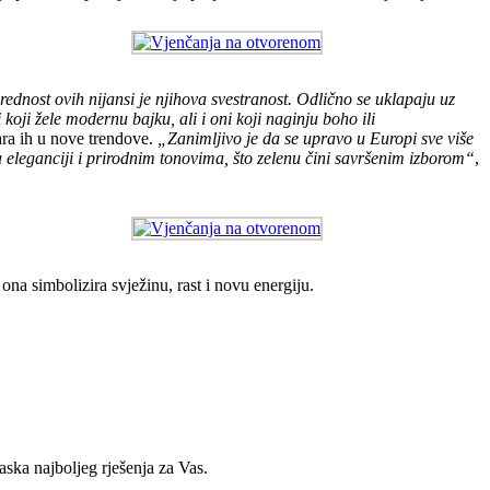
ednost ovih nijansi je njihova svestranost. Odlično se uklapaju uz
 koji žele modernu bajku, ali i oni koji naginju boho ili
vara ih u nove trendove.
„Zanimljivo je da se upravo u Europi sve više
na eleganciji i prirodnim tonovima, što zelenu čini savršenim izborom“
,
 ona simbolizira svježinu, rast i novu energiju.
ska najboljeg rješenja za Vas.