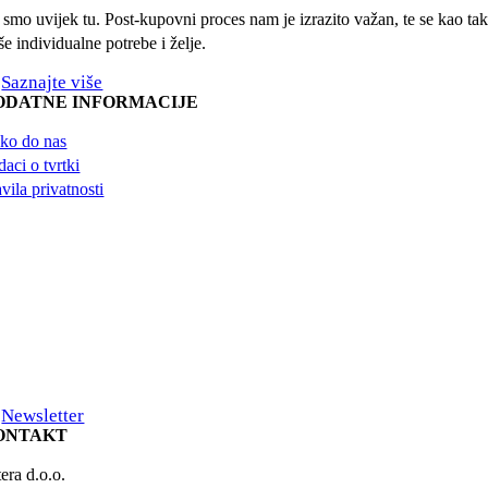
 smo uvijek tu. Post-kupovni proces nam je izrazito važan, te se kao taka
e individualne potrebe i želje.
Saznajte više
ODATNE INFORMACIJE
ko do nas
aci o tvrtki
vila privatnosti
Newsletter
ONTAKT
era d.o.o.