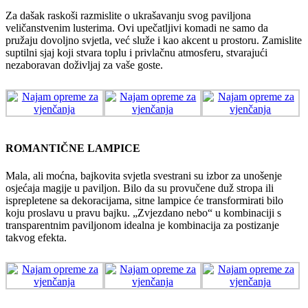
Za dašak raskoši razmislite o ukrašavanju svog paviljona
veličanstvenim lusterima. Ovi upečatljivi komadi ne samo da
pružaju dovoljno svjetla, već služe i kao akcent u prostoru. Zamislite
suptilni sjaj koji stvara toplu i privlačnu atmosferu, stvarajući
nezaboravan doživljaj za vaše goste.
ROMANTIČNE LAMPICE
Mala, ali moćna, bajkovita svjetla svestrani su izbor za unošenje
osjećaja magije u paviljon. Bilo da su provučene duž stropa ili
isprepletene sa dekoracijama, sitne lampice će transformirati bilo
koju proslavu u pravu bajku. „Zvjezdano nebo“ u kombinaciji s
transparentnim paviljonom idealna je kombinacija za postizanje
takvog efekta.