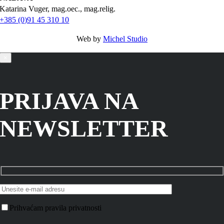
Katarina Vuger, mag.oec., mag.relig.
+385 (0)91 45 310 10
Web by
Michel Studio
×
PRIJAVA NA
NEWSLETTER
Prihvaćam pravila privatnosti