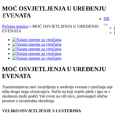
Skip
MOĆ OSVJETLJENJA U UREĐENJU
to
EVENATA
content
HR
Početna stranica
»
MOĆ OSVJETLJENJA U UREĐENJU
EVENATA
View
Larger
Image
MOĆ OSVJETLJENJA U UREĐENJU
EVENATA
Transformativna moć osvjetljenja u uređenju evenata i vjenčanja nije
ništa drugo nego očaravajuća. Način na koji svjetlo pleše i igra se s
okolinom može podići Vaš event na viši nivo, pretvarajući obične
prostore u izvanredna okruženja.
VELIKO OSVJETLJENJE S LUSTERIMA