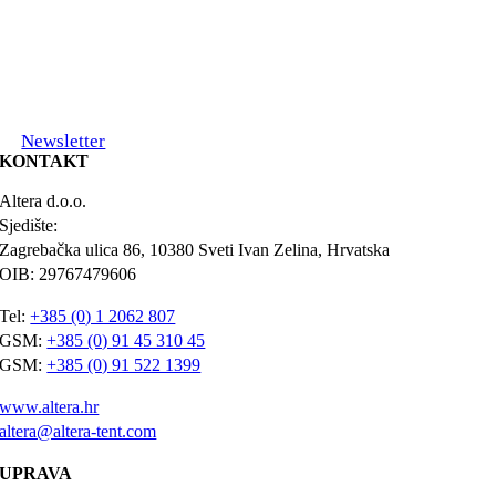
Newsletter
KONTAKT
Altera d.o.o.
Sjedište:
Zagrebačka ulica 86, 10380 Sveti Ivan Zelina, Hrvatska
OIB: 29767479606
Tel:
+385 (0) 1 2062 807
GSM:
+385 (0) 91 45 310 45
GSM:
+385 (0) 91 522 1399
www.altera.hr
altera@altera-tent.com
UPRAVA