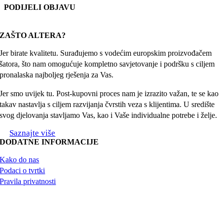
PODIJELI OBJAVU
Facebook
X
Reddit
LinkedIn
WhatsApp
Tumblr
Pinterest
Email:
ZAŠTO ALTERA?
Jer birate kvalitetu. Surađujemo s vodećim europskim proizvođačem
šatora, što nam omogućuje kompletno savjetovanje i podršku s ciljem
pronalaska najboljeg rješenja za Vas.
Jer smo uvijek tu. Post-kupovni proces nam je izrazito važan, te se kao
takav nastavlja s ciljem razvijanja čvrstih veza s klijentima. U središte
svog djelovanja stavljamo Vas, kao i Vaše individualne potrebe i želje.
Saznajte više
DODATNE INFORMACIJE
Kako do nas
Podaci o tvrtki
Pravila privatnosti