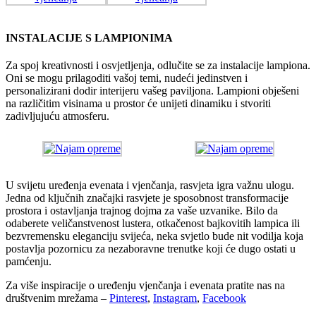
INSTALACIJE S LAMPIONIMA
Za spoj kreativnosti i osvjetljenja, odlučite se za instalacije lampiona.
Oni se mogu prilagoditi vašoj temi, nudeći jedinstven i
personalizirani dodir interijeru vašeg paviljona. Lampioni obješeni
na različitim visinama u prostor će unijeti dinamiku i stvoriti
zadivljujuću atmosferu.
U svijetu uređenja evenata i vjenčanja, rasvjeta igra važnu ulogu.
Jedna od ključnih značajki rasvjete je sposobnost transformacije
prostora i ostavljanja trajnog dojma za vaše uzvanike. Bilo da
odaberete veličanstvenost lustera, otkačenost bajkovitih lampica ili
bezvremensku eleganciju svijeća, neka svjetlo bude nit vodilja koja
postavlja pozornicu za nezaboravne trenutke koji će dugo ostati u
pamćenju.
Za više inspiracije o uređenju vjenčanja i evenata pratite nas na
društvenim mrežama –
Pinterest
,
Instagram
,
Facebook