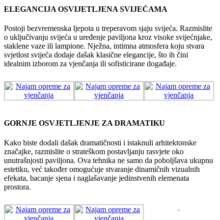
ELEGANCIJA OSVIJETLJENA SVIJEĆAMA
Postoji bezvremenska ljepota u treperavom sjaju svijeća. Razmislite
o uključivanju svijeća u uređenje paviljona kroz visoke svijećnjake,
staklene vaze ili lampione. Nježna, intimna atmosfera koju stvara
svjetlost svijeća dodaje dašak klasične elegancije, što ih čini
idealnim izborom za vjenčanja ili sofisticirane događaje.
GORNJE OSVJETLJENJE ZA DRAMATIKU
Kako biste dodali dašak dramatičnosti i istaknuli arhitektonske
značajke, razmislite o strateškom postavljanju rasvjete oko
unutrašnjosti paviljona. Ova tehnika ne samo da poboljšava ukupnu
estetiku, već također omogućuje stvaranje dinamičnih vizualnih
efekata, bacanje sjena i naglašavanje jedinstvenih elemenata
prostora.