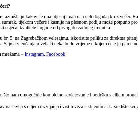
ečeri?
đe razmišljaju kakav će ona utjecaj imati na cijeli događaj kroz večer. R
en u sumrak, tijekom večere i kasnije na plesnom podiju može potpuno pr
sti osjećaj kvalitete i ugode od prvog do zadnjeg trenutka.
u br. 5. na Zagrebačkom velesajmu, iskoristite priliku za direktna pitan
anja Sajma vjenčanja u veljači neka bude vrijeme u kojem ćete ju pametno
nim mrežama –
Instagram
,
Facebook
, što nam omogućuje kompletno savjetovanje i podršku s ciljem pronala
v nastavlja s ciljem razvijanja čvrstih veza s klijentima. U središte svo