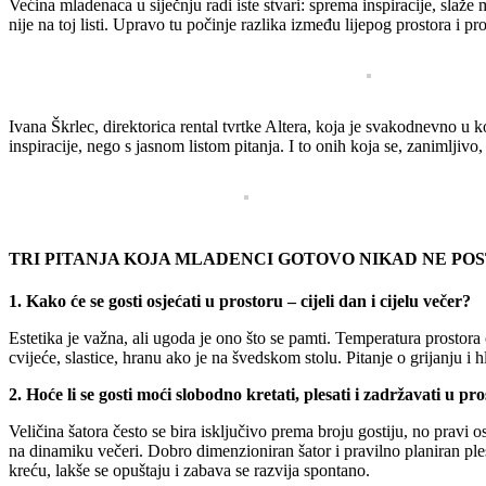
Većina mladenaca u siječnju radi iste stvari: sprema inspiracije, slaže 
nije na toj listi. Upravo tu počinje razlika između lijepog prostora i pr
Ivana Škrlec, direktorica rental tvrtke Altera, koja je svakodnevno u 
inspiracije, nego s jasnom listom pitanja. I to onih koja se, zanimljiv
TRI PITANJA KOJA MLADENCI GOTOVO NIKAD NE POST
1. Kako će se gosti osjećati u prostoru – cijeli dan i cijelu večer?
Estetika je važna, ali ugoda je ono što se pamti. Temperatura prostor
cvijeće, slastice, hranu ako je na švedskom stolu. Pitanje o grijanju i 
2. Hoće li se gosti moći slobodno kretati, plesati i zadržavati u pr
Veličina šatora često se bira isključivo prema broju gostiju, no pravi 
na dinamiku večeri. Dobro dimenzioniran šator i pravilno planiran ples
kreću, lakše se opuštaju i zabava se razvija spontano.