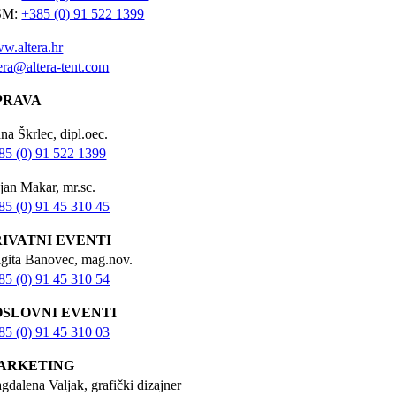
SM:
+385 (0) 91 522 1399
w.altera.hr
tera@altera-tent.com
PRAVA
na Škrlec, dipl.oec.
85 (0) 91 522 1399
jan Makar, mr.sc.
85 (0) 91 45 310 45
RIVATNI EVENTI
igita Banovec, mag.nov.
85 (0) 91 45 310 54
OSLOVNI EVENTI
85 (0) 91 45 310 03
ARKETING
gdalena Valjak, grafički dizajner