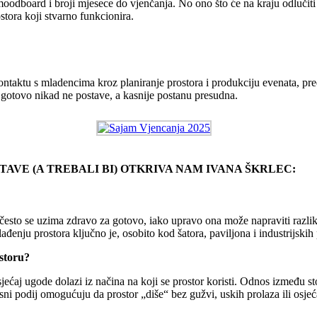
moodboard i broji mjesece do vjenčanja. No ono što će na kraju odlučiti h
ostora koji stvarno funkcionira.
kontaktu s mladencima kroz planiranje prostora i produkciju evenata, pr
o, gotovo nikad ne postave, a kasnije postanu presudna.
AVE (A TREBALI BI) OTKRIVA NAM IVANA ŠKRLEC:
a često se uzima zdravo za gotovo, iako upravo ona može napraviti razli
hlađenju prostora ključno je, osobito kod šatora, paviljona i industrijskih
ostoru?
osjećaj ugode dolazi iz načina na koji se prostor koristi. Odnos između 
ni podij omogućuju da prostor „diše“ bez gužvi, uskih prolaza ili osjeć