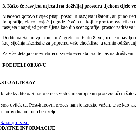
3. Kako će rasvjeta utjecati na doživljaj prostora tijekom cijele v
Mladenci gotovo uvijek pitaju postoji li rasvjeta u šatoru, ali puno rje
fotografije, video i osjećaj ugode. Način na koji je prostor osvijetlj
rasvjeta unaprijed promišljena kao dio scenografije, prostor zadržava i
Dođite na Sajam vjenčanja u Zagrebu od 6. do 8. veljače te u paviljon
kraj siječnja iskoristite za pripremu vaše checkliste, a termin održav
Za više detalja o novitetima u svijetu evenata pratite nas na društve
PODIJELI OBJAVU
Facebook
X
Reddit
LinkedIn
WhatsApp
Tumblr
Pinterest
Email:
AŠTO ALTERA?
r birate kvalitetu. Surađujemo s vodećim europskim proizvođačem šatora
 smo uvijek tu. Post-kupovni proces nam je izrazito važan, te se kao taka
e individualne potrebe i želje.
Saznajte više
ODATNE INFORMACIJE