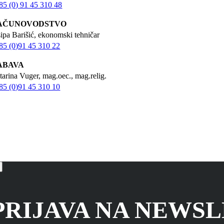
85 (0) 91 45 310 48
AČUNOVODSTVO
sipa Barišić, ekonomski tehničar
85 (0)91 45 310 22
ABAVA
tarina Vuger, mag.oec., mag.relig.
85 (0)91 45 310 10
PRIJAVA NA NEWS