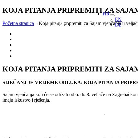
Skip
KOJA PITANJA PRIPREMITI ZA SAJA
HR
to
EN
content
Početna stranica
»
Koja pitanja pripremiti za Sajam vjenčanja u veljač
DE
View
Larger
Image
KOJA PITANJA PRIPREMITI ZA SAJA
SIJEČANJ JE VRIJEME ODLUKA: KOJA PITANJA PRIPR
Sajam vjenčanja koji će se održati od 6. do 8. veljače na Zagrebačkom 
imaju iskustvo i rješenja.