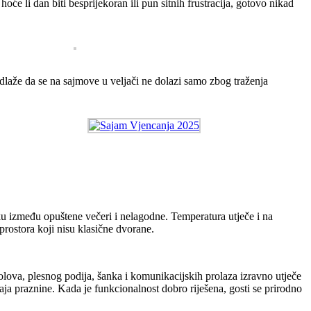
oće li dan biti besprijekoran ili pun sitnih frustracija, gotovo nikad
edlaže da se na sajmove u veljači ne dolazi samo zbog traženja
ku između opuštene večeri i nelagodne. Temperatura utječe i na
 prostora koji nisu klasične dvorane.
stolova, plesnog podija, šanka i komunikacijskih prolaza izravno utječe
aja praznine. Kada je funkcionalnost dobro riješena, gosti se prirodno