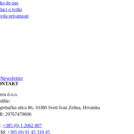
ko do nas
aci o tvrtki
vila privatnosti
Newsletter
ONTAKT
era d.o.o.
dište:
grebačka ulica 86, 10380 Sveti Ivan Zelina, Hrvatska
B: 29767479606
l:
+385 (0) 1 2062 807
SM:
+385 (0) 91 45 310 45