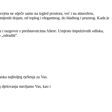
asvjeta ne utječe samo na izgled prostora, već i na atmosferu,
omijeniti dojam, od toplog i elegantnog, do hladnog i praznog. Kada je
ja i razgovor s predstavnicima Altere. Umjesto impulzivnih odluka,
 „odraditi“.
ska najboljeg rješenja za Vas.
g djelovanja stavljamo Vas, kao i