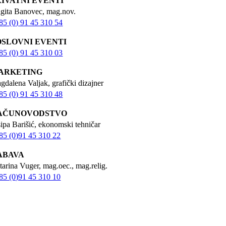
RIVATNI EVENTI
igita Banovec, mag.nov.
85 (0) 91 45 310 54
OSLOVNI EVENTI
85 (0) 91 45 310 03
ARKETING
gdalena Valjak, grafički dizajner
85 (0) 91 45 310 48
AČUNOVODSTVO
sipa Barišić, ekonomski tehničar
85 (0)91 45 310 22
ABAVA
tarina Vuger, mag.oec., mag.relig.
85 (0)91 45 310 10