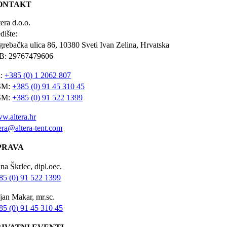
ONTAKT
era d.o.o.
dište:
grebačka ulica 86, 10380 Sveti Ivan Zelina, Hrvatska
B: 29767479606
l:
+385 (0) 1 2062 807
SM:
+385 (0) 91 45 310 45
SM:
+385 (0) 91 522 1399
w.altera.hr
tera@altera-tent.com
PRAVA
na Škrlec, dipl.oec.
85 (0) 91 522 1399
jan Makar, mr.sc.
85 (0) 91 45 310 45