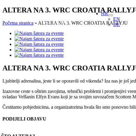
Skip
ALTERA NA 3. WRC CROATIA RALLYJ
HR
to
EN
content
Početna stranica
»
ALTERA NA 3. WRC CROATIA RALLYJU
DE
View
Larger
Image
ALTERA NA 3. WRC CROATIA RALLYJ
Ljubitelji adrenalina, jeste li se oporavili od vikenda? Iza nas je još j
Izazovne ceste s oštrim zavojima, tehnički problemi i promjenjivi vrem
svladao Velšanin Elfyn Evans koji je sa svojim suvozačem Scottom 
Čestitamo pobjednicima, a organizatorima hvala što smo ponovno bil
PODIJELI OBJAVU
Facebook
X
Reddit
LinkedIn
WhatsApp
Tumblr
Pinterest
Email: