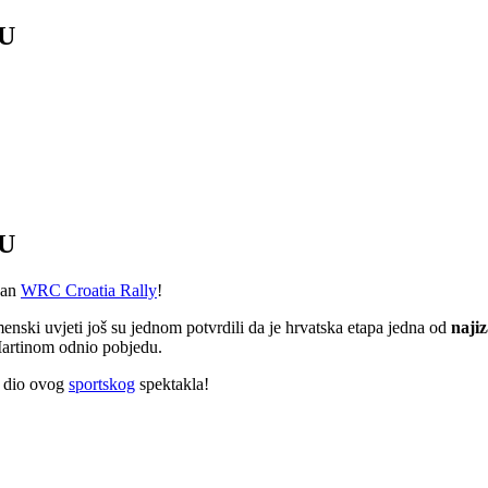
U
U
edan
WRC Croatia Rally
!
enski uvjeti još su jednom potvrdili da je hrvatska etapa jedna od
najiz
Martinom odnio pobjedu.
i dio ovog
sportskog
spektakla!