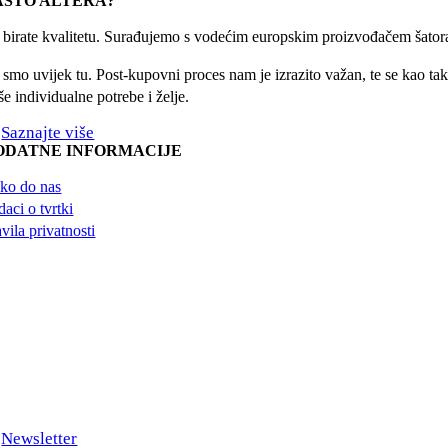
AŠTO ALTERA?
r birate kvalitetu. Surađujemo s vodećim europskim proizvođačem šatora
 smo uvijek tu. Post-kupovni proces nam je izrazito važan, te se kao taka
e individualne potrebe i želje.
Saznajte više
ODATNE INFORMACIJE
ko do nas
aci o tvrtki
vila privatnosti
Newsletter