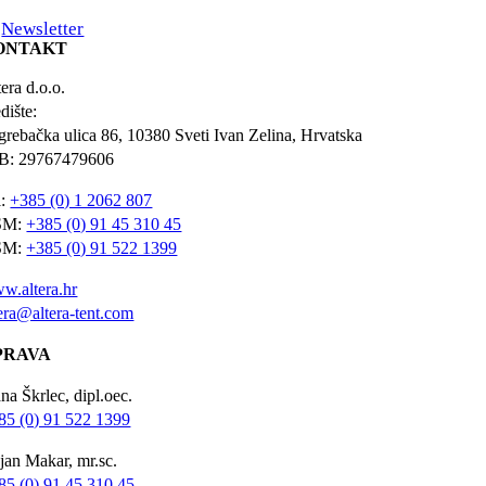
Newsletter
ONTAKT
era d.o.o.
dište:
grebačka ulica 86, 10380 Sveti Ivan Zelina, Hrvatska
B: 29767479606
l:
+385 (0) 1 2062 807
SM:
+385 (0) 91 45 310 45
SM:
+385 (0) 91 522 1399
w.altera.hr
tera@altera-tent.com
PRAVA
na Škrlec, dipl.oec.
85 (0) 91 522 1399
jan Makar, mr.sc.
85 (0) 91 45 310 45