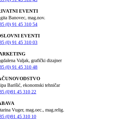
RIVATNI EVENTI
igita Banovec, mag.nov.
85 (0) 91 45 310 54
OSLOVNI EVENTI
85 (0) 91 45 310 03
ARKETING
gdalena Valjak, grafički dizajner
85 (0) 91 45 310 48
AČUNOVODSTVO
sipa Barišić, ekonomski tehničar
85 (0)91 45 310 22
ABAVA
tarina Vuger, mag.oec., mag.relig.
85 (0)91 45 310 10