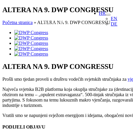
Skip
ALTERA NA 9. DWP CONGRESSU
HR
to
EN
content
Početna stranica
»
ALTERA NA 9. DWP CONGRESSU
DE
View
Larger
Image
ALTERA NA 9. DWP CONGRESSU
Prošli smo tjedan proveli u društvu vodećih svjetskih stručnjaka za
vj
Najveća svjetska B2B platforma koja okuplja stručnjake za (destinacijsk
obzirom na temu – „opulent extravaganza“. 500-tinjak stručnjaka iz vi
partyjima. S fokusom na temu luksuznih makro vjenčanja, razgovarali su
industrije s turizmom.
Vratili smo se napunjeni svježom energijom i idejama, obogaćeni novi
PODIJELI OBJAVU