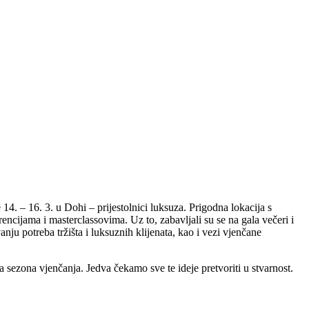
14. – 16. 3. u Dohi – prijestolnici luksuza. Prigodna lokacija s
ncijama i masterclassovima. Uz to, zabavljali su se na gala večeri i
ju potreba tržišta i luksuznih klijenata, kao i vezi vjenčane
sezona vjenčanja. Jedva čekamo sve te ideje pretvoriti u stvarnost.