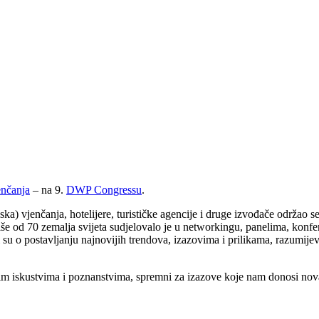
enčanja
– na 9.
DWP Congressu
.
a) vjenčanja, hotelijere, turističke agencije i druge izvođače održao se 
še od 70 zemalja svijeta sudjelovalo je u networkingu, panelima, konfere
 o postavljanju najnovijih trendova, izazovima i prilikama, razumijevan
m iskustvima i poznanstvima, spremni za izazove koje nam donosi nova 