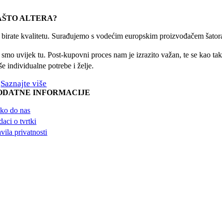
Facebook
X
Reddit
LinkedIn
WhatsApp
Tumblr
Pinterest
Email:
AŠTO ALTERA?
r birate kvalitetu. Surađujemo s vodećim europskim proizvođačem šatora
 smo uvijek tu. Post-kupovni proces nam je izrazito važan, te se kao taka
e individualne potrebe i želje.
Saznajte više
ODATNE INFORMACIJE
ko do nas
aci o tvrtki
vila privatnosti