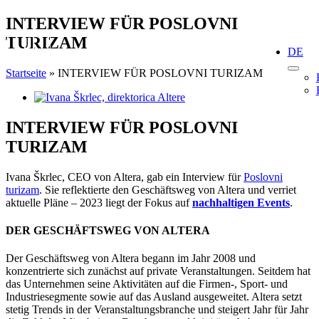
Skip
INTERVIEW FÜR POSLOVNI
to
TURIZAM
content
DE
Startseite
»
INTERVIEW FÜR POSLOVNI TURIZAM
View
Larger
Image
INTERVIEW FÜR POSLOVNI
TURIZAM
Ivana Škrlec, CEO von Altera, gab ein Interview für
Poslovni
turizam
. Sie reflektierte den Geschäftsweg von Altera und verriet
aktuelle Pläne – 2023 liegt der Fokus auf
nachhaltigen Events
.
DER GESCHÄFTSWEG VON ALTERA
Der Geschäftsweg von Altera begann im Jahr 2008 und
konzentrierte sich zunächst auf private Veranstaltungen. Seitdem hat
das Unternehmen seine Aktivitäten auf die Firmen-, Sport- und
Industriesegmente sowie auf das Ausland ausgeweitet. Altera setzt
stetig Trends in der Veranstaltungsbranche und steigert Jahr für Jahr