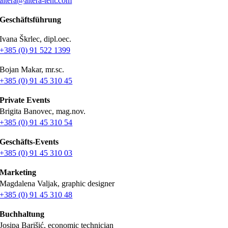
altera@altera-tent.com
Geschäftsführung
Ivana Škrlec, dipl.oec.
+385 (0) 91 522 1399
Bojan Makar, mr.sc.
+385 (0) 91 45 310 45
Private Events
Brigita Banovec, mag.nov.
+385 (0) 91 45 310 54
Geschäfts-Events
+385 (0) 91 45 310 03
Marketing
Magdalena Valjak, graphic designer
+385 (0) 91 45 310 48
Buchhaltung
Josipa Barišić, economic technician