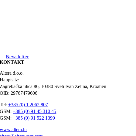
Newsletter
KONTAKT
Altera d.o.o.
Hauptsitz:
Zagrebačka ulica 86, 10380 Sveti Ivan Zelina, Kroatien
OIB: 29767479606
Tel:
+385 (0) 1 2062 807
GSM:
+385 (0) 91 45 310 45
GSM:
+385 (0) 91 522 1399
www.altera.hr