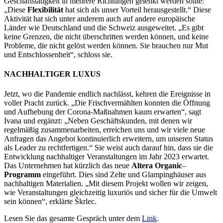
Geschäftstätigkeit in mehrere Richtungen gelenkt werden sollte:
„Diese
Flexibilität
hat sich als unser Vorteil herausgestellt.“ Diese
Aktivität hat sich unter anderem auch auf andere europäische
Länder wie Deutschland und die Schweiz ausgeweitet. „Es gibt
keine Grenzen, die nicht überschritten werden können, und keine
Probleme, die nicht gelöst werden können. Sie brauchen nur Mut
und Entschlossenheit“, schloss sie.
NACHHALTIGER LUXUS
Jetzt, wo die Pandemie endlich nachlässt, kehren die Ereignisse in
voller Pracht zurück. „Die Frischvermählten konnten die Öffnung
und Aufhebung der Corona-Maßnahmen kaum erwarten“, sagt
Ivana und ergänzt: „Neben Geschäftskunden, mit denen wir
regelmäßig zusammenarbeiten, erreichen uns und wir viele neue
Anfragen das Angebot kontinuierlich erweitern, um unseren Status
als Leader zu rechtfertigen.“ Sie weist auch darauf hin, dass sie die
Entwicklung nachhaltiger Veranstaltungen im Jahr 2023 erwartet.
Das Unternehmen hat kürzlich das neue
Altera Organic
–
Programm
eingeführt. Dies sind Zelte und Glampinghäuser aus
nachhaltigen Materialien. „Mit diesem Projekt wollen wir zeigen,
wie Veranstaltungen gleichzeitig luxuriös und sicher für die Umwelt
sein können“, erklärte Škrlec.
Lesen Sie das gesamte Gespräch unter dem
Link
.