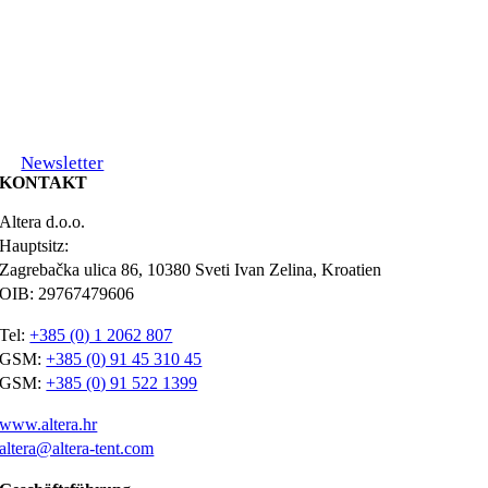
Newsletter
KONTAKT
Altera d.o.o.
Hauptsitz:
Zagrebačka ulica 86, 10380 Sveti Ivan Zelina, Kroatien
OIB: 29767479606
Tel:
+385 (0) 1 2062 807
GSM:
+385 (0) 91 45 310 45
GSM:
+385 (0) 91 522 1399
www.altera.hr
altera@altera-tent.com