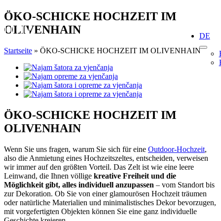
Skip
ÖKO-SCHICKE HOCHZEIT IM
to
OLIVENHAIN
content
DE
Startseite
»
ÖKO-SCHICKE HOCHZEIT IM OLIVENHAIN
View
Larger
Image
ÖKO-SCHICKE HOCHZEIT IM
OLIVENHAIN
Wenn Sie uns fragen, warum Sie sich für eine
Outdoor-Hochzeit
,
also die Anmietung eines Hochzeitszeltes, entscheiden, verweisen
wir immer auf den größten Vorteil. Das Zelt ist wie eine leere
Leinwand, die Ihnen völlige
kreative Freiheit und die
Möglichkeit gibt, alles individuell anzupassen
– vom Standort bis
zur Dekoration. Ob Sie von einer glamourösen Hochzeit träumen
oder natürliche Materialien und minimalistisches Dekor bevorzugen,
mit vorgefertigten Objekten können Sie eine ganz individuelle
Geschichte kreieren.