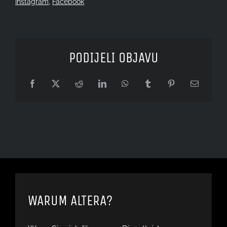
Instagram
,
Facebook
PODIJELI OBJAVU
Facebook
X
Reddit
LinkedIn
WhatsApp
Tumblr
Pinterest
Email
WARUM ALTERA?