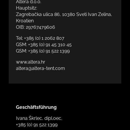
Altera d.o.o.
Hauptsitz:
Zagrebačka ulica 86, 10380 Sveti Ivan Zelina,
Kroatien
OIB: 29767479606
Tel:
+385 (0) 1 2062 807
GSM:
+385 (0) 91 45 310 45
GSM:
+385 (0) 91 522 1399
www.altera.hr
altera@altera-tent.com
Geschäftsführung
Ivana Škrlec, dipl.oec.
+385 (0) 91 522 1399