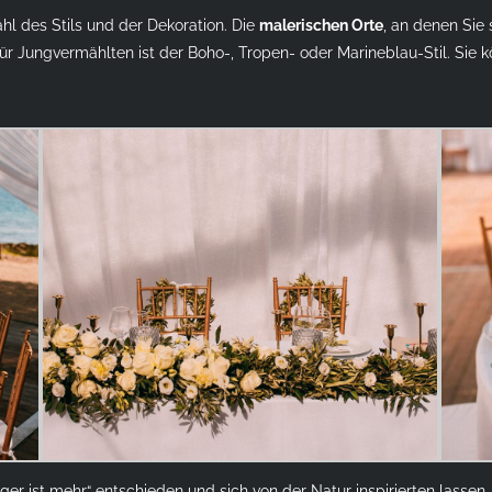
hl des Stils und der Dekoration. Die
malerischen Orte
, an denen Sie 
 für Jungvermählten ist der Boho-, Tropen- oder Marineblau-Stil. Si
er ist mehr“ entschieden und sich von der Natur inspirierten lassen. 