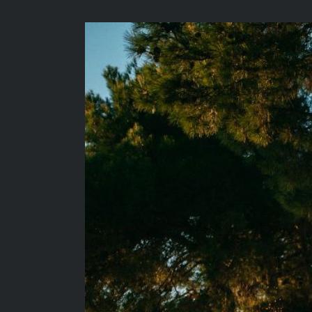
View
Larger
Image