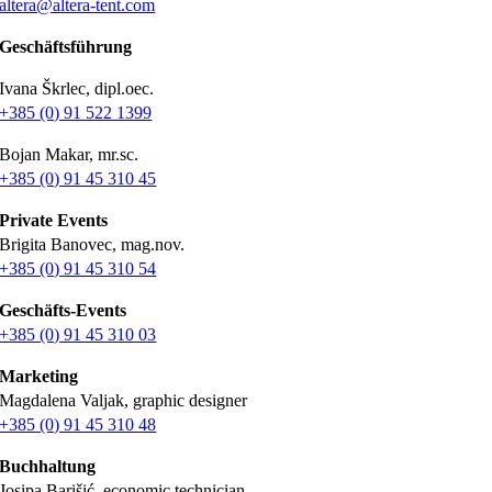
altera@altera-tent.com
Geschäftsführung
Ivana Škrlec, dipl.oec.
+385 (0) 91 522 1399
Bojan Makar, mr.sc.
+385 (0) 91 45 310 45
Private Events
Brigita Banovec, mag.nov.
+385 (0) 91 45 310 54
Geschäfts-Events
+385 (0) 91 45 310 03
Marketing
Magdalena Valjak, graphic designer
+385 (0) 91 45 310 48
Buchhaltung
Josipa Barišić, economic technician