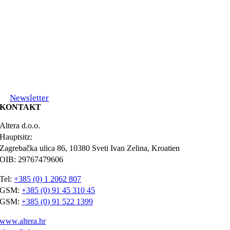
Newsletter
KONTAKT
Altera d.o.o.
Hauptsitz:
Zagrebačka ulica 86, 10380 Sveti Ivan Zelina, Kroatien
OIB: 29767479606
Tel:
+385 (0) 1 2062 807
GSM:
+385 (0) 91 45 310 45
GSM:
+385 (0) 91 522 1399
www.altera.hr