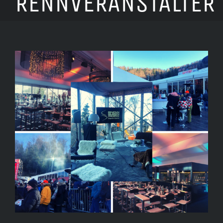
RENNVERANSTALTER
View
Larger
Image