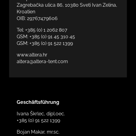
Zagrebačka ulica 86, 10380 Sveti Ivan Zelina,
Kroatien
OIB: 29767479606
Tel:
+385 (0) 1 2062 807
GSM:
+385 (0) 91 45 310 45
GSM:
+385 (0) 91 522 1399
www.altera.hr
altera@altera-tent.com
Geschäftsführung
Ivana Škrlec, dipl.oec.
+385 (0) 91 522 1399
Bojan Makar, mr.sc.