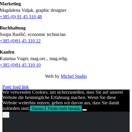
Marketing
Magdalena Valjak, graphic designer
+385 (0) 91 45 310 48
Buchhaltung
Josipa Barišić, economic technician
+385 (0)91 45 310 22
Kaufen
Katarina Vuger, mag.oec., mag.relig.
+385 (0)91 45 310 10
Web by
Michel Studio
Page load link
Wir verwenden Cookies, um sicherzustellen, dass Sie auf unserer
Website die bestmögliche Erfahrung machen. Wenn Sie diese
Website weiterhin nutzen, gehen wir davon aus, dass Sie damit
zufrieden sind.
Genau
Finde mehr heraus
Go
×
to
Top