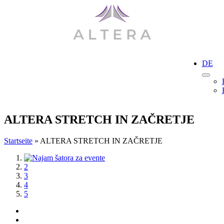
Skip
to
content
DE
ALTERA STRETCH IN ZAČRETJE
Startseite
»
ALTERA STRETCH IN ZAČRETJE
View
1
Larger
2
Image
3
4
5