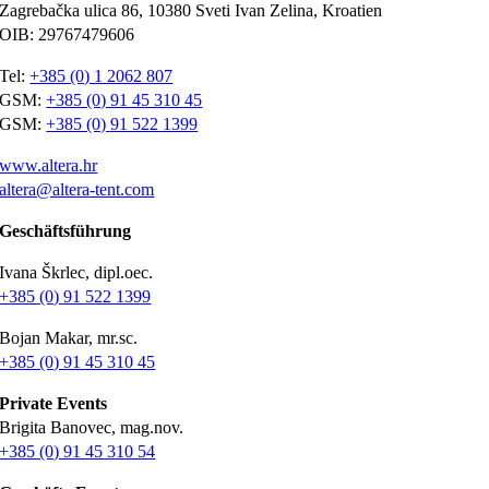
Zagrebačka ulica 86, 10380 Sveti Ivan Zelina, Kroatien
OIB: 29767479606
Tel:
+385 (0) 1 2062 807
GSM:
+385 (0) 91 45 310 45
GSM:
+385 (0) 91 522 1399
www.altera.hr
altera@altera-tent.com
Geschäftsführung
Ivana Škrlec, dipl.oec.
+385 (0) 91 522 1399
Bojan Makar, mr.sc.
+385 (0) 91 45 310 45
Private Events
Brigita Banovec, mag.nov.
+385 (0) 91 45 310 54