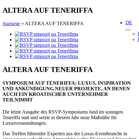
Skip
ALTERA AUF TENERIFFA
to
content
DE
Startseite
»
ALTERA AUF TENERIFFA
View
Larger
Image
ALTERA AUF TENERIFFA
SYMPOSIUM AUF TENERIFFA: LUXUS, INSPIRATION
UND ANKÜNDIGUNG NEUER PROJEKTE, AN DENEN
AUCH EIN KROATISCHER UNTERNEHMER
TEILNIMMT
Die letzte Ausgabe des RSVP-Symposiums fand im sonnigen
Teneriffa statt und setzte in diesem Jahr neue Maßstäbe für
Luxusveranstaltungen.
Das Treffen führender Experten aus der Luxus-Eventbranche in