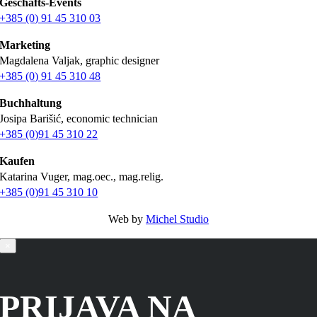
Geschäfts-Events
+385 (0) 91 45 310 03
Marketing
Magdalena Valjak, graphic designer
+385 (0) 91 45 310 48
Buchhaltung
Josipa Barišić, economic technician
+385 (0)91 45 310 22
Kaufen
Katarina Vuger, mag.oec., mag.relig.
+385 (0)91 45 310 10
Web by
Michel Studio
×
PRIJAVA NA