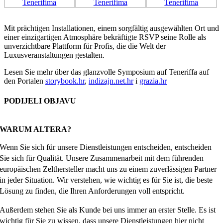
Mit prächtigen Installationen, einem sorgfältig ausgewählten Ort und
einer einzigartigen Atmosphäre bekräftigte RSVP seine Rolle als
unverzichtbare Plattform für Profis, die die Welt der
Luxusveranstaltungen gestalten.
Lesen Sie mehr über das glanzvolle Symposium auf Teneriffa auf
den Portalen
storybook.hr
,
indizajn.net.hr
i
grazia.hr
PODIJELI OBJAVU
Facebook
X
Reddit
LinkedIn
WhatsApp
Tumblr
Pinterest
Email
WARUM ALTERA?
Wenn Sie sich für unsere Dienstleistungen entscheiden, entscheiden
Sie sich für Qualität. Unsere Zusammenarbeit mit dem führenden
europäischen Zelthersteller macht uns zu einem zuverlässigen Partner
in jeder Situation. Wir verstehen, wie wichtig es für Sie ist, die beste
Lösung zu finden, die Ihren Anforderungen voll entspricht.
Außerdem stehen Sie als Kunde bei uns immer an erster Stelle. Es ist
wichtig für Sie zu wissen, dass unsere Dienstleistungen hier nicht