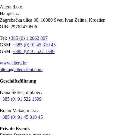
Altera d.o.o.
Hauptsitz:
Zagrebačka ulica 86, 10380 Sveti Ivan Zelina, Kroatien
OIB: 29767479606
Tel:
+385 (0) 1 2062 807
GSM:
+385 (0) 91 45 310 45
GSM:
+385 (0) 91 522 1399
www.altera.hr
altera@altera-tent.com
Geschäftsführung
Ivana Škrlec, dipl.oec.
+385 (0) 91 522 1399
Bojan Makar, mr.sc.
+385 (0) 91 45 310 45
Private Events