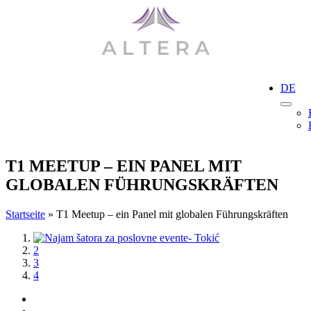
Skip
to
content
DE
T1 MEETUP – EIN PANEL MIT
GLOBALEN FÜHRUNGSKRÄFTEN
Startseite
»
T1 Meetup – ein Panel mit globalen Führungskräften
View
1
Larger
2
Image
3
4