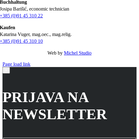
Buchhaltung
Josipa Barišić, economic technician
+385 (0)91 45 310 22
Kaufen
Katarina Vuger, mag.oec., mag.relig.
+385 (0)91 45 310 10
Web by
Michel Studio
Page load link
Go
×
to
Top
PRIJAVA NA
NEWSLETTER