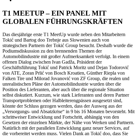
T1 MEETUP – EIN PANEL MIT
GLOBALEN FÜHRUNGSKRÄFTEN
Das diesjährige erste T1 MeetUp wurde neben den Mitarbeitern
Tokić und Bartog doo Trebnje aus Slowenien auch von
strategischen Partnern der Tokić Group besucht. Deshalb wurde die
Podiumsdiskussion zu den brennenden Themen der
Automobilindustrie mit großer Aufmerksamkeit verfolgt. In einem
offenen Dialog zwischen Ivan Gadža, Präsident der
Geschäftsführung Tokić und Patrick Moritz und Dejan Todorović
von ATE, Zoran Prlić von Bosch Kroatien, Günther Riepla von
Falken Tire und Milorad Jovanović von ZF Group, die realen und
unrealistischen Pläne der Automobilindustrie wurden über die
Position des Lieferanten, aber auch über die regionale Situation
selbst diskutiert. Kurzum, wie stark Lieferanten und deren Partner
Transportproblemen oder Halbleiterengpässen ausgesetzt sind,
könnte der Schluss gezogen werden, dass der Ausweg aus der
„Versorgungs- und Absatzkrise“ in 9 bis 16 Monaten bevorsteht. Mit
schrittweiser Entwicklung und Fortschritt, abhängig von den
Gesetzen der einzelnen Märkte, der Nähe von Werken und Partnern.
Natürlich mit der parallelen Entwicklung ganz neuer Services, auf
die vorbereitet werden muss. Vielen Dank an Tokić doo, dass Sie