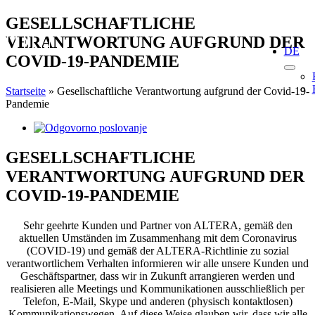
Skip
GESELLSCHAFTLICHE
to
VERANTWORTUNG AUFGRUND DER
content
DE
COVID-19-PANDEMIE
Startseite
»
Gesellschaftliche Verantwortung aufgrund der Covid-19-
Pandemie
View
Larger
Image
GESELLSCHAFTLICHE
VERANTWORTUNG AUFGRUND DER
COVID-19-PANDEMIE
Sehr geehrte Kunden und Partner von ALTERA, gemäß den
aktuellen Umständen im Zusammenhang mit dem Coronavirus
(COVID-19) und gemäß der ALTERA-Richtlinie zu sozial
verantwortlichem Verhalten informieren wir alle unsere Kunden und
Geschäftspartner, dass wir in Zukunft arrangieren werden und
realisieren alle Meetings und Kommunikationen ausschließlich per
Telefon, E-Mail, Skype und anderen (physisch kontaktlosen)
Kommunikationswegen. Auf diese Weise glauben wir, dass wir alle