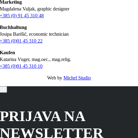
Marketing
Magdalena Valjak, graphic designer
+385 (0) 91 45 310 48
Buchhaltung
Josipa Barišić, economic technician
+385 (0)91 45 310 22
Kaufen
Katarina Vuger, mag.oec., mag.relig.
+385 (0)91 45 310 10
Web by
Michel Studio
×
PRIJAVA NA
NEWSLETTER