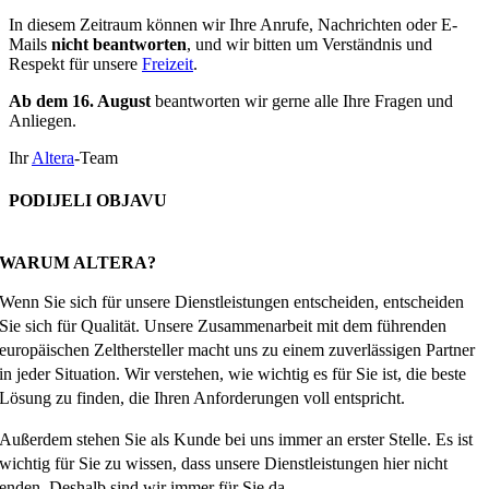
In diesem Zeitraum können wir Ihre Anrufe, Nachrichten oder E-
Mails
nicht beantworten
, und wir bitten um Verständnis und
Respekt für unsere
Freizeit
.
Ab dem 16. August
beantworten wir gerne alle Ihre Fragen und
Anliegen.
Ihr
Altera
-Team
PODIJELI OBJAVU
Facebook
X
Reddit
LinkedIn
WhatsApp
Tumblr
Pinterest
Email
WARUM ALTERA?
Wenn Sie sich für unsere Dienstleistungen entscheiden, entscheiden
Sie sich für Qualität. Unsere Zusammenarbeit mit dem führenden
europäischen Zelthersteller macht uns zu einem zuverlässigen Partner
in jeder Situation. Wir verstehen, wie wichtig es für Sie ist, die beste
Lösung zu finden, die Ihren Anforderungen voll entspricht.
Außerdem stehen Sie als Kunde bei uns immer an erster Stelle. Es ist
wichtig für Sie zu wissen, dass unsere Dienstleistungen hier nicht
enden. Deshalb sind wir immer für Sie da.