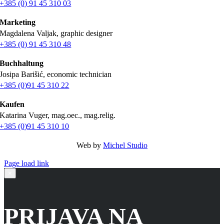
+385 (0) 91 45 310 03
Marketing
Magdalena Valjak, graphic designer
+385 (0) 91 45 310 48
Buchhaltung
Josipa Barišić, economic technician
+385 (0)91 45 310 22
Kaufen
Katarina Vuger, mag.oec., mag.relig.
+385 (0)91 45 310 10
Web by
Michel Studio
Page load link
Go
×
to
Top
PRIJAVA NA