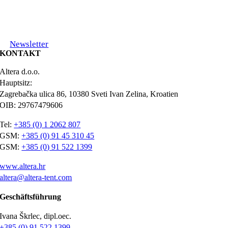
Newsletter
KONTAKT
Altera d.o.o.
Hauptsitz:
Zagrebačka ulica 86, 10380 Sveti Ivan Zelina, Kroatien
OIB: 29767479606
Tel:
+385 (0) 1 2062 807
GSM:
+385 (0) 91 45 310 45
GSM:
+385 (0) 91 522 1399
www.altera.hr
altera@altera-tent.com
Geschäftsführung
Ivana Škrlec, dipl.oec.
+385 (0) 91 522 1399