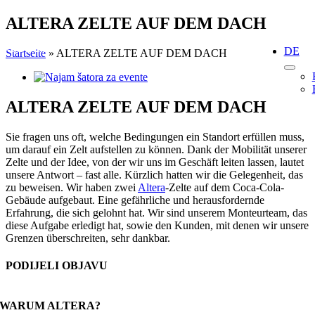
Skip
ALTERA ZELTE AUF DEM DACH
to
content
DE
Startseite
»
ALTERA ZELTE AUF DEM DACH
View
Larger
Image
ALTERA ZELTE AUF DEM DACH
Sie fragen uns oft, welche Bedingungen ein Standort erfüllen muss,
um darauf ein Zelt aufstellen zu können. Dank der Mobilität unserer
Zelte und der Idee, von der wir uns im Geschäft leiten lassen, lautet
unsere Antwort – fast alle. Kürzlich hatten wir die Gelegenheit, das
zu beweisen. Wir haben zwei
Altera
-Zelte auf dem Coca-Cola-
Gebäude aufgebaut. Eine gefährliche und herausfordernde
Erfahrung, die sich gelohnt hat. Wir sind unserem Monteurteam, das
diese Aufgabe erledigt hat, sowie den Kunden, mit denen wir unsere
Grenzen überschreiten, sehr dankbar.
PODIJELI OBJAVU
Facebook
X
Reddit
LinkedIn
WhatsApp
Tumblr
Pinterest
Email
WARUM ALTERA?