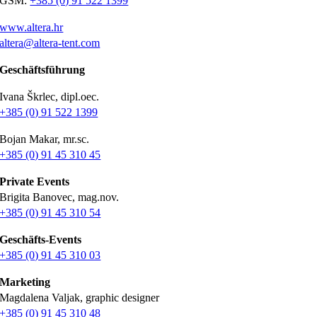
GSM:
+385 (0) 91 522 1399
www.altera.hr
altera@altera-tent.com
Geschäftsführung
Ivana Škrlec, dipl.oec.
+385 (0) 91 522 1399
Bojan Makar, mr.sc.
+385 (0) 91 45 310 45
Private Events
Brigita Banovec, mag.nov.
+385 (0) 91 45 310 54
Geschäfts-Events
+385 (0) 91 45 310 03
Marketing
Magdalena Valjak, graphic designer
+385 (0) 91 45 310 48