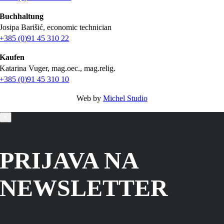
Buchhaltung
Josipa Barišić, economic technician
+385 (0)91 45 310 22
Kaufen
Katarina Vuger, mag.oec., mag.relig.
+385 (0)91 45 310 10
Web by
Michel Studio
×
PRIJAVA NA
NEWSLETTER