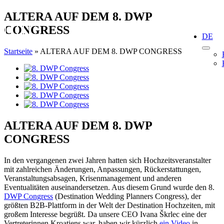
Skip
ALTERA AUF DEM 8. DWP
to
CONGRESS
content
DE
Startseite
»
ALTERA AUF DEM 8. DWP CONGRESS
View
Larger
Image
ALTERA AUF DEM 8. DWP
CONGRESS
In den vergangenen zwei Jahren hatten sich Hochzeitsveranstalter
mit zahlreichen Änderungen, Anpassungen, Rückerstattungen,
Veranstaltungsabsagen, Krisenmanagement und anderen
Eventualitäten auseinandersetzen. Aus diesem Grund wurde den 8.
DWP Congress
(Destination Wedding Planners Congress), der
größten B2B-Plattform in der Welt der Destination Hochzeiten, mit
großem Interesse begrüßt. Da unsere CEO Ivana Škrlec eine der
Vertreterinnen Kroatiens war, haben wir kürzlich
ein Video
in