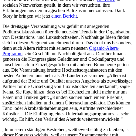
sozialen Netzwerken geteilt, in dem wir versuchten, ihre
Erfahrungen aus dem magischen Bali zusammenzufassen. Dank
Story.hr bringen wir jetzt
einen Bericht
.
Die dreitägige Veranstaltung war gefüllt mit anregenden
Podiumsdiskussionen über die neuesten Trends in der Organisation
von Destinations- und Luxushochzeiten. Nachhaltige Ideen finden
sich in diesem Segment zunehmend durch. Das freut uns besonders,
denn auch Altera richtet mit seinem neuesten
Organic-Altera-
Programm
sein Geschäft auf Nachhaltigkeit aus. Darüber hinaus
genossen die Kongressgäste Galadinner und Cocktailpartys und
tauschten sich in Einzelgesprächen mit anderen Branchenexperten
aus. Die Veranstaltung brachte Hochzeitsorganisatoren mit den
besten Anbietern aus mehr als 70 Ländern zusammen. „Altera ist
aufgrund der Breite und Qualität unseres Angebots als zuverlässiger
Partner für die Umsetzung von Luxushochzeiten anerkannt“, sagte
Ivana. Sie fügte hinzu, dass es bei Hochzeiten nicht mehr nur um
Essen und Trinken geht: „Kunden suchen nach einem Erlebnis,
zusätzlichen Inhalten und einem Überraschungsfaktor. Das können
Tanz- oder Akrobatikdarbietungen sein, Auftritte verschiedener
Künstler… Die Einfügung eines Unterhaltungsprogramms ist sehr
wichtig. Es hilft, den Verlauf des Abends weiterzuentwickeln.“
„In unserem ständigen Bestreben, wettbewerbsfähig zu bleiben, ist
dieser Kongress wichtig, weil er unsere Zusammenarbeit mit