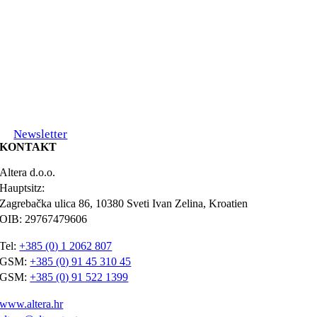
Newsletter
KONTAKT
Altera d.o.o.
Hauptsitz:
Zagrebačka ulica 86, 10380 Sveti Ivan Zelina, Kroatien
OIB: 29767479606
Tel:
+385 (0) 1 2062 807
GSM:
+385 (0) 91 45 310 45
GSM:
+385 (0) 91 522 1399
www.altera.hr