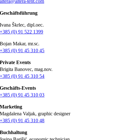
altera@altera-tent.com
Geschäftsführung
Ivana Škrlec, dipl.oec.
+385 (0) 91 522 1399
Bojan Makar, mr.sc.
+385 (0) 91 45 310 45
Private Events
Brigita Banovec, mag.nov.
+385 (0) 91 45 310 54
Geschäfts-Events
+385 (0) 91 45 310 03
Marketing
Magdalena Valjak, graphic designer
+385 (0) 91 45 310 48
Buchhaltung
Josipa Barišić, economic technician