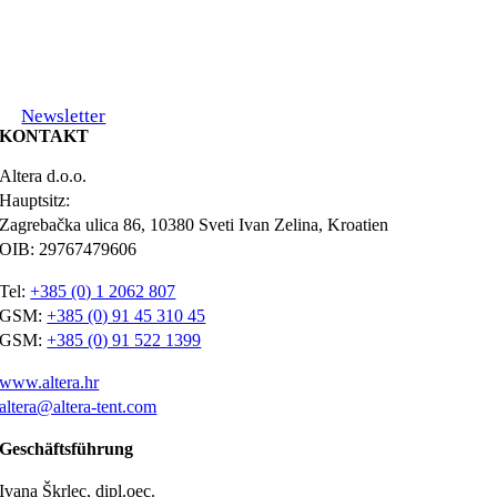
Newsletter
KONTAKT
Altera d.o.o.
Hauptsitz:
Zagrebačka ulica 86, 10380 Sveti Ivan Zelina, Kroatien
OIB: 29767479606
Tel:
+385 (0) 1 2062 807
GSM:
+385 (0) 91 45 310 45
GSM:
+385 (0) 91 522 1399
www.altera.hr
altera@altera-tent.com
Geschäftsführung
Ivana Škrlec, dipl.oec.