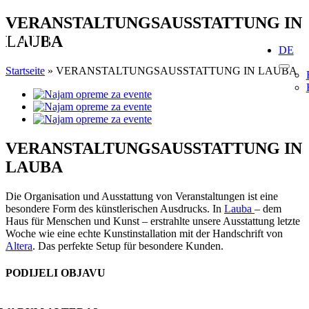
Skip
VERANSTALTUNGSAUSSTATTUNG IN
to
LAUBA
content
DE
Startseite
»
VERANSTALTUNGSAUSSTATTUNG IN LAUBA
View
Larger
Image
VERANSTALTUNGSAUSSTATTUNG IN
LAUBA
Die Organisation und Ausstattung von Veranstaltungen ist eine
besondere Form des künstlerischen Ausdrucks. In
Lauba
– dem
Haus für Menschen und Kunst – erstrahlte unsere Ausstattung letzte
Woche wie eine echte Kunstinstallation mit der Handschrift von
Altera
. Das perfekte Setup für besondere Kunden.
PODIJELI OBJAVU
Facebook
X
Reddit
LinkedIn
WhatsApp
Tumblr
Pinterest
Email