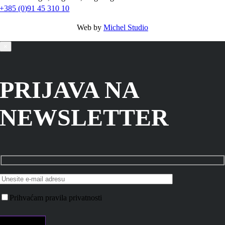
+385 (0)91 45 310 10
Web by
Michel Studio
×
PRIJAVA NA
NEWSLETTER
Prihvaćam pravila privatnosti