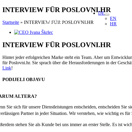
Skip
INTERVIEW FÜR POSLOVNI.HR
DE
to
EN
content
Startseite
»
INTERVIEW FÜR POSLOVNI.HR
HR
View
Larger
Image
INTERVIEW FÜR POSLOVNI.HR
Hinter jeder erfolgreichen Marke steht ein Team. Aber um Entwicklu
für Poslovni.hr. Sie sprach über die Herausforderungen in der Gesch
Link
!
PODIJELI OBJAVU
Facebook
X
Reddit
LinkedIn
WhatsApp
Tumblr
Pinterest
Email
ARUM ALTERA?
nn Sie sich für unsere Dienstleistungen entscheiden, entscheiden Sie 
erlässigen Partner in jeder Situation. Wir verstehen, wie wichtig es für
ßerdem stehen Sie als Kunde bei uns immer an erster Stelle. Es ist wich