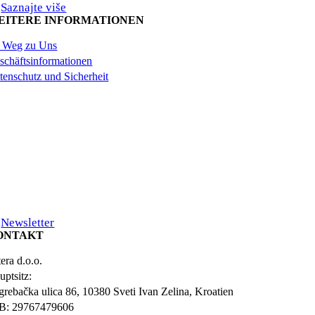
Saznajte više
EITERE INFORMATIONEN
r Weg zu Uns
schäftsinformationen
tenschutz und Sicherheit
Newsletter
ONTAKT
era d.o.o.
uptsitz:
grebačka ulica 86, 10380 Sveti Ivan Zelina, Kroatien
B: 29767479606