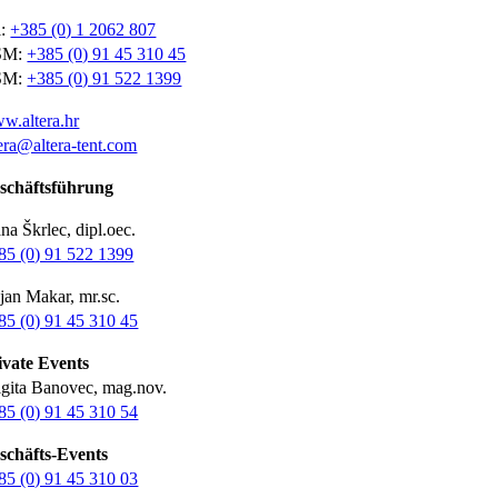
l:
+385 (0) 1 2062 807
SM:
+385 (0) 91 45 310 45
SM:
+385 (0) 91 522 1399
w.altera.hr
tera@altera-tent.com
schäftsführung
na Škrlec, dipl.oec.
85 (0) 91 522 1399
jan Makar, mr.sc.
85 (0) 91 45 310 45
ivate Events
igita Banovec, mag.nov.
85 (0) 91 45 310 54
schäfts-Events
85 (0) 91 45 310 03