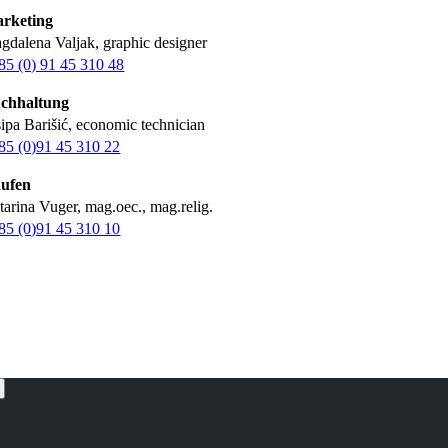
rketing
gdalena Valjak, graphic designer
85 (0) 91 45 310 48
chhaltung
sipa Barišić, economic technician
85 (0)91 45 310 22
ufen
tarina Vuger, mag.oec., mag.relig.
85 (0)91 45 310 10